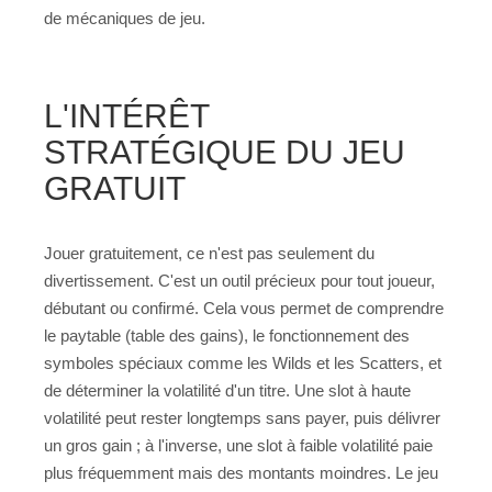
de mécaniques de jeu.
L'INTÉRÊT
STRATÉGIQUE DU JEU
GRATUIT
Jouer gratuitement, ce n'est pas seulement du
divertissement. C'est un outil précieux pour tout joueur,
débutant ou confirmé. Cela vous permet de comprendre
le paytable (table des gains), le fonctionnement des
symboles spéciaux comme les Wilds et les Scatters, et
de déterminer la volatilité d'un titre. Une slot à haute
volatilité peut rester longtemps sans payer, puis délivrer
un gros gain ; à l'inverse, une slot à faible volatilité paie
plus fréquemment mais des montants moindres. Le jeu