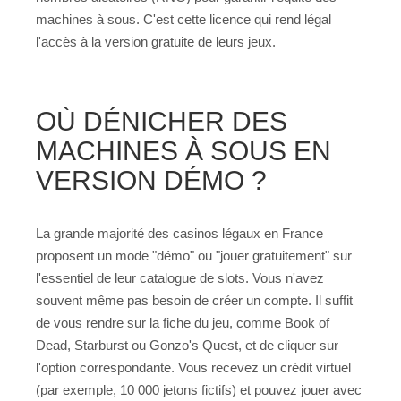
machines à sous. C'est cette licence qui rend légal
l'accès à la version gratuite de leurs jeux.
OÙ DÉNICHER DES
MACHINES À SOUS EN
VERSION DÉMO ?
La grande majorité des casinos légaux en France
proposent un mode "démo" ou "jouer gratuitement" sur
l'essentiel de leur catalogue de slots. Vous n'avez
souvent même pas besoin de créer un compte. Il suffit
de vous rendre sur la fiche du jeu, comme Book of
Dead, Starburst ou Gonzo's Quest, et de cliquer sur
l'option correspondante. Vous recevez un crédit virtuel
(par exemple, 10 000 jetons fictifs) et pouvez jouer avec