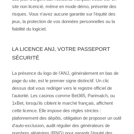
site non licencié, même en mode démo, présente des
risques. Vous n'avez aucune garantie sur l'équité des
jeux, la protection de vos données personnelles ou la
fiabilité du logiciel.
LA LICENCE ANJ, VOTRE PASSEPORT
SÉCURITÉ
La présence du logo de l'ANJ, généralement en bas de
page du site, est le premier signe distinctif. Un clic
dessus doit vous rediriger vers le registre officiel de
l'autorité. Les casinos comme Bet365, Parimatch, ou
1xBet, lorsqu'ils ciblent le marché français, affichent
cette licence. Elle impose des règles strictes :
plafonnement des dépôts, obligation de proposer un outil
d'auto-exclusion, audit régulier des générateurs de
nombres aléatoires (RNG) pour garantir l'équité des