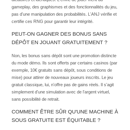
gameplay, des graphismes et des fonctionnalités du jeu,
pas d'une manipulation des probabilités. L'ANJ vérifie et
certifie ces RNG pour garantir leur intégrité.
PEUT-ON GAGNER DES BONUS SANS
DÉPÔT EN JOUANT GRATUITEMENT ?
Non, les bonus sans dépôt sont une promotion distincte
du mode démo. Ils sont offerts par certains casinos (par
exemple, 10€ gratuits sans dépôt, sous conditions de
mise) pour attirer de nouveaux joueurs inscrits. Le jeu
gratuit classique, lui, n'offre pas de gains réels. Il s'agit
simplement d'une simulation avec de l'argent virtuel,
sans possibilité de retrait.
COMMENT ÊTRE SÛR QU'UNE MACHINE À
SOUS GRATUITE EST ÉQUITABLE ?