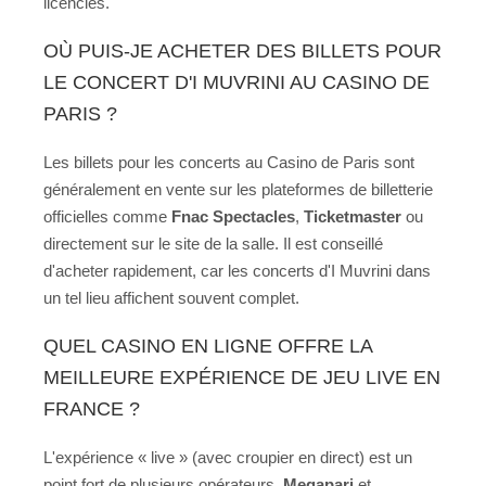
licenciés.
OÙ PUIS-JE ACHETER DES BILLETS POUR
LE CONCERT D'I MUVRINI AU CASINO DE
PARIS ?
Les billets pour les concerts au Casino de Paris sont
généralement en vente sur les plateformes de billetterie
officielles comme
Fnac Spectacles
,
Ticketmaster
ou
directement sur le site de la salle. Il est conseillé
d'acheter rapidement, car les concerts d'I Muvrini dans
un tel lieu affichent souvent complet.
QUEL CASINO EN LIGNE OFFRE LA
MEILLEURE EXPÉRIENCE DE JEU LIVE EN
FRANCE ?
L'expérience « live » (avec croupier en direct) est un
point fort de plusieurs opérateurs.
Megapari
et