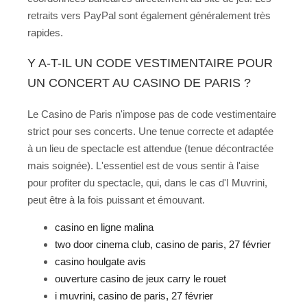
retraits vers PayPal sont également généralement très
rapides.
Y A-T-IL UN CODE VESTIMENTAIRE POUR
UN CONCERT AU CASINO DE PARIS ?
Le Casino de Paris n'impose pas de code vestimentaire
strict pour ses concerts. Une tenue correcte et adaptée
à un lieu de spectacle est attendue (tenue décontractée
mais soignée). L'essentiel est de vous sentir à l'aise
pour profiter du spectacle, qui, dans le cas d'I Muvrini,
peut être à la fois puissant et émouvant.
casino en ligne malina
two door cinema club, casino de paris, 27 février
casino houlgate avis
ouverture casino de jeux carry le rouet
i muvrini, casino de paris, 27 février