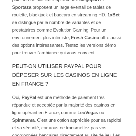
Sportaza
proposent un large éventail de tables de
roulette, blackjack et baccara en streaming HD.
1xBet
se distingue par le nombre de variantes et de
prestataires comme Evolution Gaming. Pour un
environnement plus intimiste,
Fresh Casino
offre aussi
des options intéressantes. Testez les versions démo
pour trouver l'ambiance qui vous convient.
PEUT-ON UTILISER PAYPAL POUR
DÉPOSER SUR LES CASINOS EN LIGNE
EN FRANCE ?
Oui,
PayPal
est une méthode de paiement très
répandue et acceptée par la majorité des casinos en
ligne opérant en France, comme
LeoVegas
ou
Spinmama
. C'est une option appréciée pour sa rapidité
et sa sécurité, car vous ne transmettez pas vos
coordonnées bancaires directement au site de jeu. Les