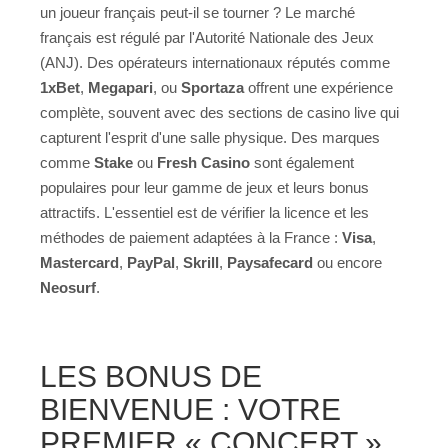
un joueur français peut-il se tourner ? Le marché
français est régulé par l'Autorité Nationale des Jeux
(ANJ). Des opérateurs internationaux réputés comme
1xBet
,
Megapari
, ou
Sportaza
offrent une expérience
complète, souvent avec des sections de casino live qui
capturent l'esprit d'une salle physique. Des marques
comme
Stake
ou
Fresh Casino
sont également
populaires pour leur gamme de jeux et leurs bonus
attractifs. L'essentiel est de vérifier la licence et les
méthodes de paiement adaptées à la France :
Visa
,
Mastercard
,
PayPal
,
Skrill
,
Paysafecard
ou encore
Neosurf
.
LES BONUS DE
BIENVENUE : VOTRE
PREMIER « CONCERT »