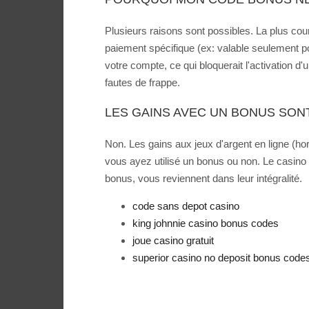
Plusieurs raisons sont possibles. La plus cour
paiement spécifique (ex: valable seulement p
votre compte, ce qui bloquerait l'activation d
fautes de frappe.
LES GAINS AVEC UN BONUS SONT
Non. Les gains aux jeux d'argent en ligne (hor
vous ayez utilisé un bonus ou non. Le casino p
bonus, vous reviennent dans leur intégralité.
code sans depot casino
king johnnie casino bonus codes
joue casino gratuit
superior casino no deposit bonus code