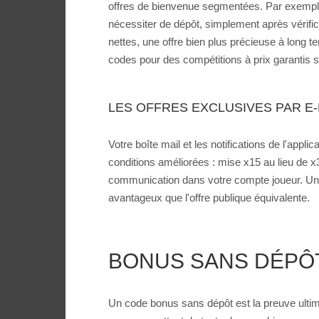
offres de bienvenue segmentées. Par exempl
nécessiter de dépôt, simplement après véri
nettes, une offre bien plus précieuse à long 
codes pour des compétitions à prix garantis s
LES OFFRES EXCLUSIVES PAR E-
Votre boîte mail et les notifications de l'app
conditions améliorées : mise x15 au lieu de x3
communication dans votre compte joueur. U
avantageux que l'offre publique équivalente.
BONUS SANS DÉPÔT 
Un code bonus sans dépôt est la preuve ultim