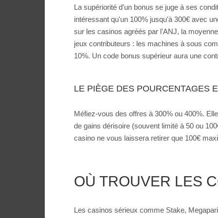
La supériorité d'un bonus se juge à ses con
intéressant qu'un 100% jusqu'à 300€ avec une
sur les casinos agréés par l'ANJ, la moyenne 
jeux contributeurs : les machines à sous comp
10%. Un code bonus supérieur aura une contrib
LE PIÈGE DES POURCENTAGES 
Méfiez-vous des offres à 300% ou 400%. Elle
de gains dérisoire (souvent limité à 50 ou 1
casino ne vous laissera retirer que 100€ max
OÙ TROUVER LES C
Les casinos sérieux comme Stake, Megapari, 