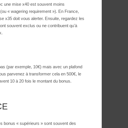
vec une mise x40 est souvent moins
 (ou « wagering requirement »). En France,
e x35 doit vous alerter. Ensuite, regardez les
sont souvent exclus ou ne contribuent qu'à
x.
bas (par exemple, 10€) mais avec un plafond
ous parvenez à transformer cela en 500€, le
vent 10 à 20 fois le montant du bonus.
CE
s bonus « supérieurs » sont souvent des