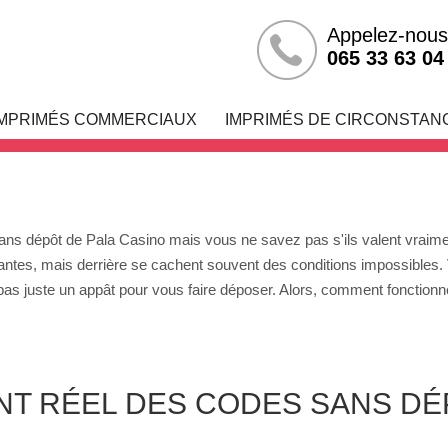
Appelez-nous
No Deposit Bonus 
065 33 63 04
IMPRIMÉS COMMERCIAUX
IMPRIMÉS DE CIRCONSTAN
s dépôt de Pala Casino mais vous ne savez pas s'ils valent vraiment 
chantes, mais derrière se cachent souvent des conditions impossible
, pas juste un appât pour vous faire déposer. Alors, comment fonctionn
NT RÉEL DES CODES SANS DÉ