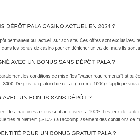
NS DÉPÔT PALA CASINO ACTUEL EN 2024 ?
t permanent ou "actuel" sur son site. Ces offres sont exclusives, te
sés dans les bonus de casino pour en dénicher un valide, mais ils sont t
GNÉ AVEC UN BONUS SANS DÉPÔT PALA ?
gralement les conditions de mise (les "wager requirements") stipulées
 300€. De plus, un plafond de retrait (comme 100€) s'applique souve
R AVEC UN BONUS SANS DÉPÔT ?
, les machines à sous sont autorisées à 100%. Les jeux de table co
ue très faiblement (5-10%) à l'accomplissement des conditions de mise
IDENTITÉ POUR UN BONUS GRATUIT PALA ?