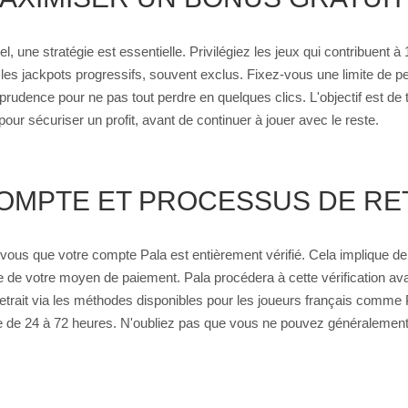
l, une stratégie est essentielle. Privilégiez les jeux qui contribue
les jackpots progressifs, souvent exclus. Fixez-vous une limite de per
prudence pour ne pas tout perdre en quelques clics. L'objectif est de 
pour sécuriser un profit, avant de continuer à jouer avec le reste.
COMPTE ET PROCESSUS DE RE
s que votre compte Pala est entièrement vérifié. Cela implique de fo
pie de votre moyen de paiement. Pala procédera à cette vérification ava
 retrait via les méthodes disponibles pour les joueurs français comme 
e de 24 à 72 heures. N'oubliez pas que vous ne pouvez généralement