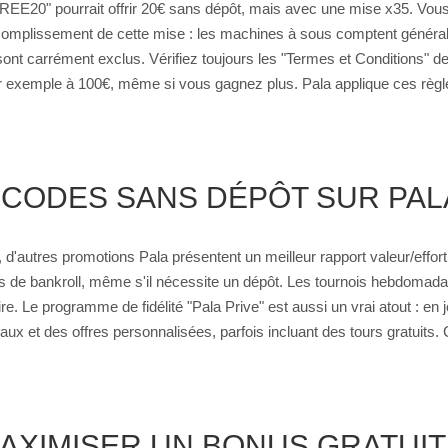
FREE20" pourrait offrir 20€ sans dépôt, mais avec une mise x35. Vous
accomplissement de cette mise : les machines à sous comptent général
t carrément exclus. Vérifiez toujours les "Termes et Conditions" de 
 exemple à 100€, même si vous gagnez plus. Pala applique ces règles
 CODES SANS DÉPÔT SUR PAL
, d'autres promotions Pala présentent un meilleur rapport valeur/effo
 de bankroll, même s'il nécessite un dépôt. Les tournois hebdomadair
. Le programme de fidélité "Pala Prive" est aussi un vrai atout : en
 et des offres personnalisées, parfois incluant des tours gratuits. C
AXIMISER UN BONUS GRATUIT