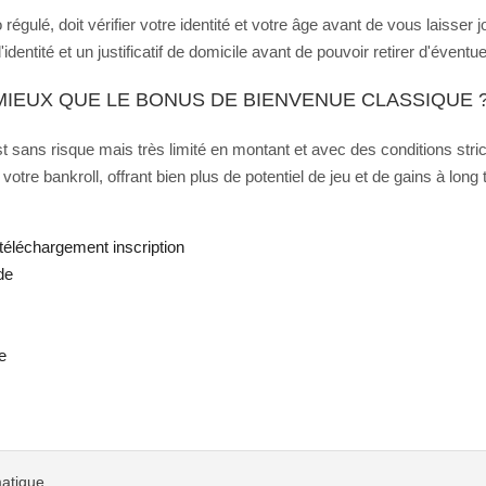
gulé, doit vérifier votre identité et votre âge avant de vous laisser
entité et un justificatif de domicile avant de pouvoir retirer d'éventue
MIEUX QUE LE BONUS DE BIENVENUE CLASSIQUE 
sans risque mais très limité en montant et avec des conditions str
re bankroll, offrant bien plus de potentiel de jeu et de gains à long
téléchargement inscription
de
e
matique