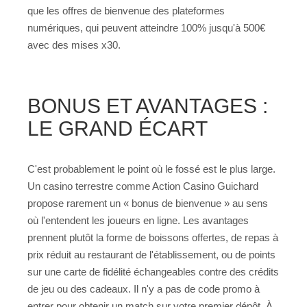
que les offres de bienvenue des plateformes
numériques, qui peuvent atteindre 100% jusqu'à 500€
avec des mises x30.
BONUS ET AVANTAGES :
LE GRAND ÉCART
C'est probablement le point où le fossé est le plus large.
Un casino terrestre comme Action Casino Guichard
propose rarement un « bonus de bienvenue » au sens
où l'entendent les joueurs en ligne. Les avantages
prennent plutôt la forme de boissons offertes, de repas à
prix réduit au restaurant de l'établissement, ou de points
sur une carte de fidélité échangeables contre des crédits
de jeu ou des cadeaux. Il n'y a pas de code promo à
entrer pour obtenir un match sur votre premier dépôt. À