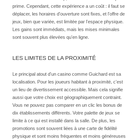
prime. Cependant, cette expérience a un coût : il faut se
déplacer, les horaires d'ouverture sont fixes, et l'offre de
jeux, bien que variée, est limitée par l'espace physique.
Les gains sont immédiats, mais les mises minimales
sont souvent plus élevées qu'en ligne.
LES LIMITES DE LA PROXIMITÉ
Le principal atout d'un casino comme Guichard est sa
localisation. Pour les joueurs habitant à proximité, c'est
un lieu de divertissement accessible. Mais cela signifie
aussi que votre choix est géographiquement contraint.
Vous ne pouvez pas comparer en un clic les bonus de
dix établissements différents. Votre palette de jeux se
limite à ce qui est installé dans la salle. De plus, les
promotions sont souvent liées à une carte de fidélité
physique et sont moins fréquentes et moins généreuses