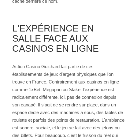
cache derrière ce nom.
L'EXPÉRIENCE EN
SALLE FACE AUX
CASINOS EN LIGNE
Action Casino Guichard fait partie de ces
établissements de jeux d'argent physiques que l'on
trouve en France. Contrairement aux casinos en ligne
comme 1xBet, Megapari ou Stake, l'expérience est
radicalement différente. Ici, pas de connexion depuis
son canapé. Il s'agit de se rendre sur place, dans un
espace dédié avec des machines à sous, des tables de
roulette et parfois des points de restauration. L'ambiance
est sonore, sociale, et le jeu se fait avec des jetons ou
des billets. Pour beaucoup, c'est le frisson du réel qui