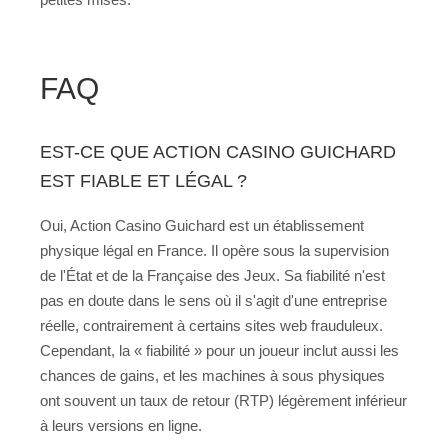
FAQ
EST-CE QUE ACTION CASINO GUICHARD
EST FIABLE ET LÉGAL ?
Oui, Action Casino Guichard est un établissement
physique légal en France. Il opère sous la supervision
de l'État et de la Française des Jeux. Sa fiabilité n'est
pas en doute dans le sens où il s'agit d'une entreprise
réelle, contrairement à certains sites web frauduleux.
Cependant, la « fiabilité » pour un joueur inclut aussi les
chances de gains, et les machines à sous physiques
ont souvent un taux de retour (RTP) légèrement inférieur
à leurs versions en ligne.