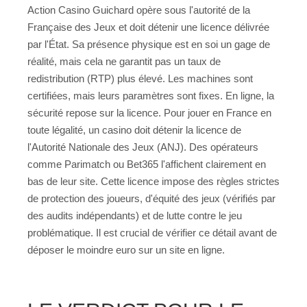
Action Casino Guichard opère sous l'autorité de la
Française des Jeux et doit détenir une licence délivrée
par l'État. Sa présence physique est en soi un gage de
réalité, mais cela ne garantit pas un taux de
redistribution (RTP) plus élevé. Les machines sont
certifiées, mais leurs paramètres sont fixes. En ligne, la
sécurité repose sur la licence. Pour jouer en France en
toute légalité, un casino doit détenir la licence de
l'Autorité Nationale des Jeux (ANJ). Des opérateurs
comme Parimatch ou Bet365 l'affichent clairement en
bas de leur site. Cette licence impose des règles strictes
de protection des joueurs, d'équité des jeux (vérifiés par
des audits indépendants) et de lutte contre le jeu
problématique. Il est crucial de vérifier ce détail avant de
déposer le moindre euro sur un site en ligne.