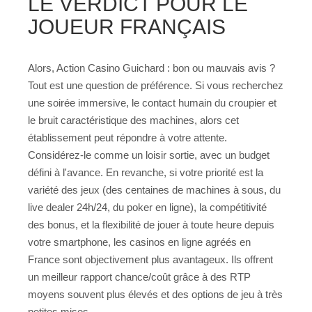
LE VERDICT POUR LE
JOUEUR FRANÇAIS
Alors, Action Casino Guichard : bon ou mauvais avis ?
Tout est une question de préférence. Si vous recherchez
une soirée immersive, le contact humain du croupier et
le bruit caractéristique des machines, alors cet
établissement peut répondre à votre attente.
Considérez-le comme un loisir sortie, avec un budget
défini à l'avance. En revanche, si votre priorité est la
variété des jeux (des centaines de machines à sous, du
live dealer 24h/24, du poker en ligne), la compétitivité
des bonus, et la flexibilité de jouer à toute heure depuis
votre smartphone, les casinos en ligne agréés en
France sont objectivement plus avantageux. Ils offrent
un meilleur rapport chance/coût grâce à des RTP
moyens souvent plus élevés et des options de jeu à très
petites mises.