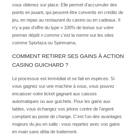
vous obtenez sur place. Elle permet d'accumuler des
points en jouant, qui peuvent être convertis en crédits de
jeu, en repas au restaurant du casino ou en cadeaux. Il
n'y a pas d'offre du type « 100% de bonus sur votre
premier dépôt » comme c'est la norme sur les sites
comme Sportaza ou Spinmama.
COMMENT RETIRER SES GAINS À ACTION
CASINO GUICHARD ?
Le processus est immédiat et se fait en espèces. Si
vous gagnez sur une machine à sous, vous pouvez
encaisser votre ticket gagnant aux caisses
automatiques ou aux guichets. Pour les gains aux
tables, vous échangez vos jetons contre de l'argent
comptant au poste de change. C'est l'un des avantages
majeurs du jeu en salle : vous repartez avec vos gains
en main sans délai de traitement.