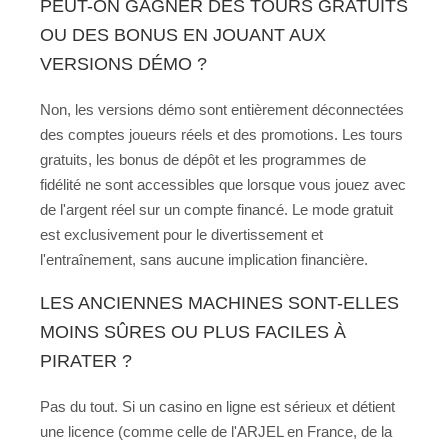
PEUT-ON GAGNER DES TOURS GRATUITS
OU DES BONUS EN JOUANT AUX
VERSIONS DÉMO ?
Non, les versions démo sont entièrement déconnectées
des comptes joueurs réels et des promotions. Les tours
gratuits, les bonus de dépôt et les programmes de
fidélité ne sont accessibles que lorsque vous jouez avec
de l'argent réel sur un compte financé. Le mode gratuit
est exclusivement pour le divertissement et
l'entraînement, sans aucune implication financière.
LES ANCIENNES MACHINES SONT-ELLES
MOINS SÛRES OU PLUS FACILES À
PIRATER ?
Pas du tout. Si un casino en ligne est sérieux et détient
une licence (comme celle de l'ARJEL en France, de la