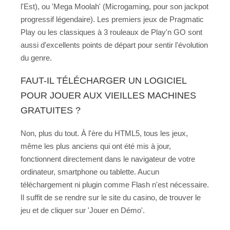
l'Est), ou 'Mega Moolah' (Microgaming, pour son jackpot
progressif légendaire). Les premiers jeux de Pragmatic
Play ou les classiques à 3 rouleaux de Play'n GO sont
aussi d'excellents points de départ pour sentir l'évolution
du genre.
FAUT-IL TÉLÉCHARGER UN LOGICIEL
POUR JOUER AUX VIEILLES MACHINES
GRATUITES ?
Non, plus du tout. À l'ère du HTML5, tous les jeux,
même les plus anciens qui ont été mis à jour,
fonctionnent directement dans le navigateur de votre
ordinateur, smartphone ou tablette. Aucun
téléchargement ni plugin comme Flash n'est nécessaire.
Il suffit de se rendre sur le site du casino, de trouver le
jeu et de cliquer sur 'Jouer en Démo'.