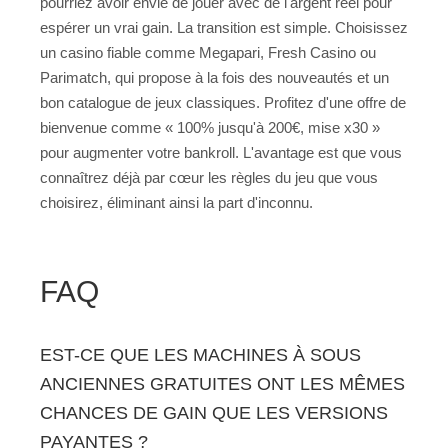
pourriez avoir envie de jouer avec de l'argent réel pour
espérer un vrai gain. La transition est simple. Choisissez
un casino fiable comme Megapari, Fresh Casino ou
Parimatch, qui propose à la fois des nouveautés et un
bon catalogue de jeux classiques. Profitez d'une offre de
bienvenue comme « 100% jusqu'à 200€, mise x30 »
pour augmenter votre bankroll. L'avantage est que vous
connaîtrez déjà par cœur les règles du jeu que vous
choisirez, éliminant ainsi la part d'inconnu.
FAQ
EST-CE QUE LES MACHINES À SOUS
ANCIENNES GRATUITES ONT LES MÊMES
CHANCES DE GAIN QUE LES VERSIONS
PAYANTES ?