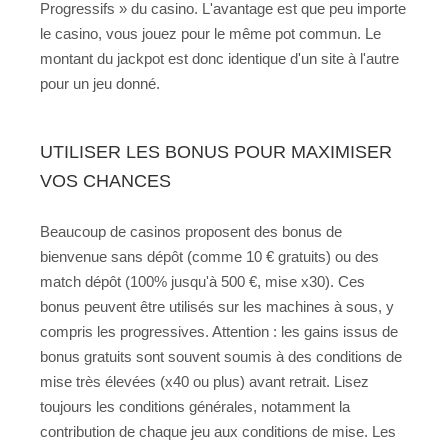
Progressifs » du casino. L'avantage est que peu importe
le casino, vous jouez pour le même pot commun. Le
montant du jackpot est donc identique d'un site à l'autre
pour un jeu donné.
UTILISER LES BONUS POUR MAXIMISER
VOS CHANCES
Beaucoup de casinos proposent des bonus de
bienvenue sans dépôt (comme 10 € gratuits) ou des
match dépôt (100% jusqu'à 500 €, mise x30). Ces
bonus peuvent être utilisés sur les machines à sous, y
compris les progressives. Attention : les gains issus de
bonus gratuits sont souvent soumis à des conditions de
mise très élevées (x40 ou plus) avant retrait. Lisez
toujours les conditions générales, notamment la
contribution de chaque jeu aux conditions de mise. Les