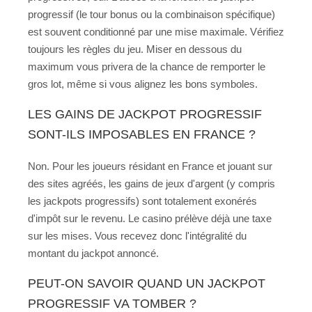
progressif (le tour bonus ou la combinaison spécifique)
est souvent conditionné par une mise maximale. Vérifiez
toujours les règles du jeu. Miser en dessous du
maximum vous privera de la chance de remporter le
gros lot, même si vous alignez les bons symboles.
LES GAINS DE JACKPOT PROGRESSIF
SONT-ILS IMPOSABLES EN FRANCE ?
Non. Pour les joueurs résidant en France et jouant sur
des sites agréés, les gains de jeux d'argent (y compris
les jackpots progressifs) sont totalement exonérés
d'impôt sur le revenu. Le casino prélève déjà une taxe
sur les mises. Vous recevez donc l'intégralité du
montant du jackpot annoncé.
PEUT-ON SAVOIR QUAND UN JACKPOT
PROGRESSIF VA TOMBER ?