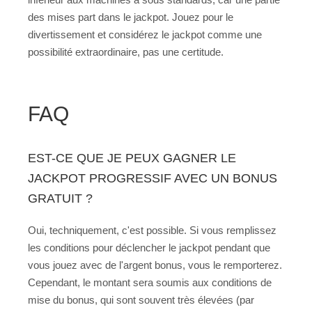
des mises part dans le jackpot. Jouez pour le
divertissement et considérez le jackpot comme une
possibilité extraordinaire, pas une certitude.
FAQ
EST-CE QUE JE PEUX GAGNER LE
JACKPOT PROGRESSIF AVEC UN BONUS
GRATUIT ?
Oui, techniquement, c'est possible. Si vous remplissez
les conditions pour déclencher le jackpot pendant que
vous jouez avec de l'argent bonus, vous le remporterez.
Cependant, le montant sera soumis aux conditions de
mise du bonus, qui sont souvent très élevées (par