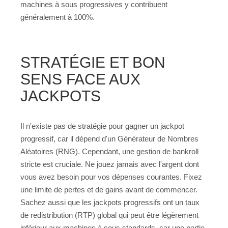
machines à sous progressives y contribuent
généralement à 100%.
STRATÉGIE ET BON
SENS FACE AUX
JACKPOTS
Il n'existe pas de stratégie pour gagner un jackpot
progressif, car il dépend d'un Générateur de Nombres
Aléatoires (RNG). Cependant, une gestion de bankroll
stricte est cruciale. Ne jouez jamais avec l'argent dont
vous avez besoin pour vos dépenses courantes. Fixez
une limite de pertes et de gains avant de commencer.
Sachez aussi que les jackpots progressifs ont un taux
de redistribution (RTP) global qui peut être légèrement
inférieur aux machines à sous standards, car une partie