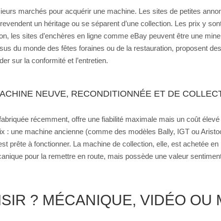
lusieurs marchés pour acquérir une machine. Les sites de petites an
i revendent un héritage ou se séparent d’une collection. Les prix y son
on, les sites d’enchères en ligne comme eBay peuvent être une mine, 
ssus du monde des fêtes foraines ou de la restauration, proposent de
r sur la conformité et l’entretien.
ACHINE NEUVE, RECONDITIONNÉE ET DE COLLEC
abriquée récemment, offre une fiabilité maximale mais un coût élevé e
é-prix : une machine ancienne (comme des modèles Bally, IGT ou Arist
st prête à fonctionner. La machine de collection, elle, est achetée en 
nique pour la remettre en route, mais possède une valeur sentimenta
IR ? MÉCANIQUE, VIDÉO OU M