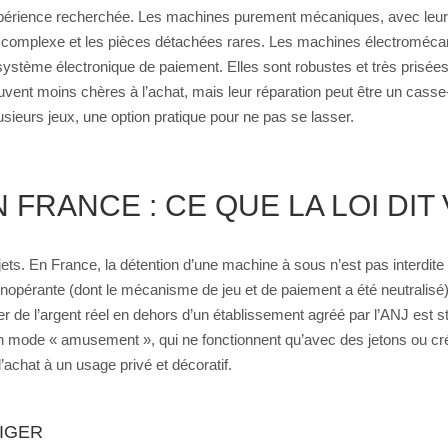
xpérience recherchée. Les machines purement mécaniques, avec leurs r
t complexe et les pièces détachées rares. Les machines électroméca
système électronique de paiement. Elles sont robustes et très pris
vent moins chères à l’achat, mais leur réparation peut être un casse
usieurs jeux, une option pratique pour ne pas se lasser.
 FRANCE : CE QUE LA LOI DIT
ojets. En France, la détention d’une machine à sous n’est pas interdite
opérante (dont le mécanisme de jeu et de paiement a été neutralisé),
uer de l’argent réel en dehors d’un établissement agréé par l’ANJ est s
ode « amusement », qui ne fonctionnent qu’avec des jetons ou crédits
’achat à un usage privé et décoratif.
LIGER