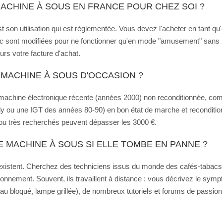
MACHINE À SOUS EN FRANCE POUR CHEZ SOI ?
t son utilisation qui est réglementée. Vous devez l'acheter en tant qu'
c sont modifiées pour ne fonctionner qu'en mode "amusement" sans pa
urs votre facture d'achat.
 MACHINE À SOUS D'OCCASION ?
e machine électronique récente (années 2000) non reconditionnée, c
ou une IGT des années 80-90) en bon état de marche et reconditionné
 très recherchés peuvent dépasser les 3000 €.
 MACHINE À SOUS SI ELLE TOMBE EN PANNE ?
existent. Cherchez des techniciens issus du monde des cafés-tabacs (
ionnement. Souvent, ils travaillent à distance : vous décrivez le sympt
au bloqué, lampe grillée), de nombreux tutoriels et forums de passio