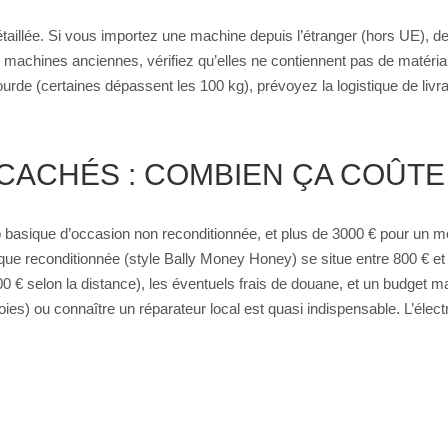
détaillée. Si vous importez une machine depuis l’étranger (hors UE), d
es machines anciennes, vérifiez qu’elles ne contiennent pas de matéri
urde (certaines dépassent les 100 kg), prévoyez la logistique de livrai
CACHÉS : COMBIEN ÇA COÛTE
basique d’occasion non reconditionnée, et plus de 3000 € pour un mo
e reconditionnée (style Bally Money Honey) se situe entre 800 € et 1
0 € selon la distance), les éventuels frais de douane, et un budget 
ies) ou connaître un réparateur local est quasi indispensable. L’élec