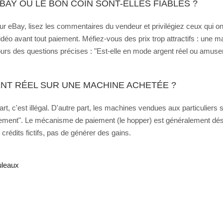
AY OU LE BON COIN SONT-ELLES FIABLES ?
Sur eBay, lisez les commentaires du vendeur et privilégiez ceux qui on
vidéo avant tout paiement. Méfiez-vous des prix trop attractifs : une
rs des questions précises : "Est-elle en mode argent réel ou amuseme
ENT RÉEL SUR UNE MACHINE ACHETÉE ?
 part, c'est illégal. D'autre part, les machines vendues aux particulie
ment". Le mécanisme de paiement (le hopper) est généralement désac
 crédits fictifs, pas de générer des gains.
uleaux