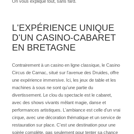
On vous explique tout, sans fard.
L'EXPÉRIENCE UNIQUE
D'UN CASINO-CABARET
EN BRETAGNE
Contrairement à un casino en ligne classique, le Casino
Circus de Carnac, situé sur l'avenue des Druides, offre
une expérience immersive. Ici, les jeux de table et les
machines à sous ne sont qu'une partie du
divertissement. Le clou du spectacle est le cabaret,
avec des shows vivants mêlant magie, danse et
performances artistiques. L'ambiance est celle d'un vrai
cirque, avec une décoration thématique et un service de
restauration sur place. C'est une destination pour une
soirée complète, pas seulement pour tenter sa chance