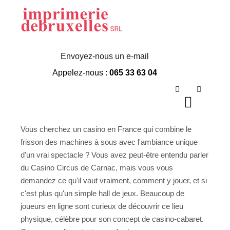
Casino Circus De
Carnac Carnac
Envoyez-nous un e-mail
Appelez-nous :
065 33 63 04
Rechercher
Plus d’in
Menu p
Vous cherchez un casino en France qui combine le
frisson des machines à sous avec l'ambiance unique
d'un vrai spectacle ? Vous avez peut-être entendu parler
du Casino Circus de Carnac, mais vous vous
demandez ce qu'il vaut vraiment, comment y jouer, et si
c'est plus qu'un simple hall de jeux. Beaucoup de
joueurs en ligne sont curieux de découvrir ce lieu
physique, célèbre pour son concept de casino-cabaret.