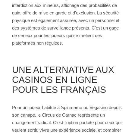
interdiction aux mineurs, affichage des probabilités de
gain, offre de mise en garde et d'exclusion. La sécurité
physique est également assurée, avec un personnel et
des systèmes de surveillance présents. C'est un gage
de sérieux pour les joueurs qui se méfient des
plateformes non régulées.
UNE ALTERNATIVE AUX
CASINOS EN LIGNE
POUR LES FRANÇAIS
Pour un joueur habitué à Spinmama ou Vegasino depuis
son canapé, le Circus de Carnac représente un
changement radical. C'est l'option parfaite pour ceux qui
veulent sortir, vivre une expérience sociale, et combiner