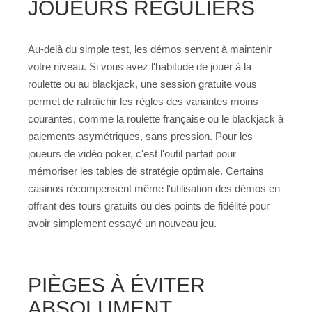
JOUEURS RÉGULIERS
Au-delà du simple test, les démos servent à maintenir
votre niveau. Si vous avez l'habitude de jouer à la
roulette ou au blackjack, une session gratuite vous
permet de rafraîchir les règles des variantes moins
courantes, comme la roulette française ou le blackjack à
paiements asymétriques, sans pression. Pour les
joueurs de vidéo poker, c'est l'outil parfait pour
mémoriser les tables de stratégie optimale. Certains
casinos récompensent même l'utilisation des démos en
offrant des tours gratuits ou des points de fidélité pour
avoir simplement essayé un nouveau jeu.
PIÈGES À ÉVITER
ABSOLUMENT