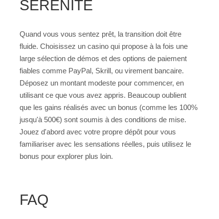
SÉRÉNITÉ
Quand vous vous sentez prêt, la transition doit être
fluide. Choisissez un casino qui propose à la fois une
large sélection de démos et des options de paiement
fiables comme PayPal, Skrill, ou virement bancaire.
Déposez un montant modeste pour commencer, en
utilisant ce que vous avez appris. Beaucoup oublient
que les gains réalisés avec un bonus (comme les 100%
jusqu'à 500€) sont soumis à des conditions de mise.
Jouez d'abord avec votre propre dépôt pour vous
familiariser avec les sensations réelles, puis utilisez le
bonus pour explorer plus loin.
FAQ