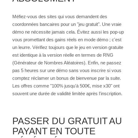
Méfiez-vous des sites qui vous demandent des
coordonnées bancaires pour un "jeu gratuit". Une vraie
démo ne nécessite jamais cela. Évitez aussi les pop-up
vous promettant des gains réels en mode démo ; c'est
un leurre. Vérifiez toujours que le jeu en version gratuite
est identique à la version réelle en termes de RNG
(Générateur de Nombres Aléatoires). Enfin, ne passez
pas 5 heures sur une démo sans vous inscrire si vous
comptez réclamer un bonus de bienvenue par la suite.
Les offres comme "100% jusqu'à 500€, mise x30" ont
souvent une durée de validité limitée après l'inscription.
PASSER DU GRATUIT AU
PAYANT EN TOUTE