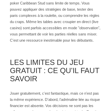
poker Caribbean Stud sans limite de temps. Vous
pouvez appliquer des stratégies de base, tester des
paris complexes à la roulette, ou comprendre les règles
du craps. Même les tables avec croupier en direct (live
casino) sont parfois accessibles en mode "observation",
vous permettant de voir les parties réelles sans miser.
C'est une ressource inestimable pour les débutants.
LES LIMITES DU JEU
GRATUIT : CE QU'IL FAUT
SAVOIR
Jouer gratuitement, c'est fantastique, mais ce n'est pas
la même expérience. D'abord, l'adrénaline liée au risque
financier est absente. Vos décisions ne sont pas les