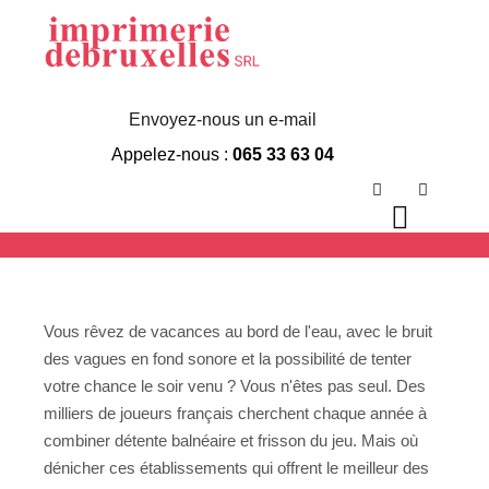
Ou Trouver Un
Casino De Jeux
Envoyez-nous un e-mail
Appelez-nous :
065 33 63 04
Proche De La Mer
Rechercher
Plus d’in
Menu p
Vous rêvez de vacances au bord de l'eau, avec le bruit
des vagues en fond sonore et la possibilité de tenter
votre chance le soir venu ? Vous n'êtes pas seul. Des
milliers de joueurs français cherchent chaque année à
combiner détente balnéaire et frisson du jeu. Mais où
dénicher ces établissements qui offrent le meilleur des