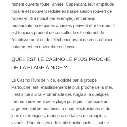
restent ouverts toute l'année. Cependant, leur amplitude
horaire est souvent réduite en basse saison (ouvert de
l'après-midi à minuit par exemple), et certains
restaurants ou espaces annexes peuvent être fermés. Il
est toujours prudent de consulter le site internet de
l'établissement ou de téléphoner avant de vous déplacer,
notamment en novembre ou janvier.
QUEL EST LE CASINO LE PLUS PROCHE
DE LA PLAGE À NICE ?
Le Casino Ruhl de Nice, exploité par le groupe
Partouche, est l'établissement le plus proche de la mer.
Il est situé sur la Promenade des Anglais, à quelques
mètres seulement de la plage publique. Il propose un
large éventail de machines à sous électroniques et de
jeux électroniques, mais pas de tables de croupiers
vivants. Pour des jeux de table traditionnels, il faut se