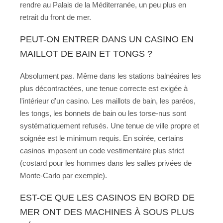
rendre au Palais de la Méditerranée, un peu plus en
retrait du front de mer.
PEUT-ON ENTRER DANS UN CASINO EN
MAILLOT DE BAIN ET TONGS ?
Absolument pas. Même dans les stations balnéaires les
plus décontractées, une tenue correcte est exigée à
l'intérieur d'un casino. Les maillots de bain, les paréos,
les tongs, les bonnets de bain ou les torse-nus sont
systématiquement refusés. Une tenue de ville propre et
soignée est le minimum requis. En soirée, certains
casinos imposent un code vestimentaire plus strict
(costard pour les hommes dans les salles privées de
Monte-Carlo par exemple).
EST-CE QUE LES CASINOS EN BORD DE
MER ONT DES MACHINES À SOUS PLUS