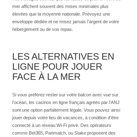
mer affichent souvent des mises minimales plus
élevées que la moyenne nationale. Prévoyez une
enveloppe dédiée et ne misez jamais l'argent de votre
hébergement ou de vos repas.
LES ALTERNATIVES EN
LIGNE POUR JOUER
FACE À LA MER
Si vous préférez rester sur votre balcon avec vue sur
l'océan, les casinos en ligne français agréés par l'ANJ
sont une option parfaitement légale. Vous pouvez ainsi
jouer depuis votre lieu de vacances, à condition d'être
connecté à un réseau Wi-Fi privé. Des opérateurs
comme Bet365, Parimatch, ou Stake proposent des