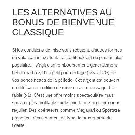
LES ALTERNATIVES AU
BONUS DE BIENVENUE
CLASSIQUE
Si les conditions de mise vous rebutent, d’autres formes
de valorisation existent. Le cashback est de plus en plus
populaire. Il s’agit d’un remboursement, généralement
hebdomadaire, d’un petit pourcentage (5% à 10%) de
vos pertes nettes de la période. Cet argent est souvent
crédité sans condition de mise ou avec un wager très
faible (x1). C’est une offre moins spectaculaire mais
souvent plus profitable sur le long terme pour un joueur
régulier. Des opérateurs comme Megapari ou Sportaza
proposent régulièrement ce type de programme de
fidélité.