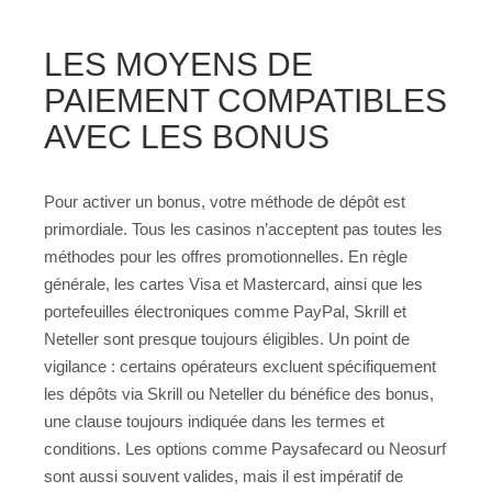
LES MOYENS DE
PAIEMENT COMPATIBLES
AVEC LES BONUS
Pour activer un bonus, votre méthode de dépôt est
primordiale. Tous les casinos n’acceptent pas toutes les
méthodes pour les offres promotionnelles. En règle
générale, les cartes Visa et Mastercard, ainsi que les
portefeuilles électroniques comme PayPal, Skrill et
Neteller sont presque toujours éligibles. Un point de
vigilance : certains opérateurs excluent spécifiquement
les dépôts via Skrill ou Neteller du bénéfice des bonus,
une clause toujours indiquée dans les termes et
conditions. Les options comme Paysafecard ou Neosurf
sont aussi souvent valides, mais il est impératif de