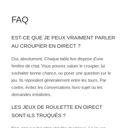
FAQ
EST-CE QUE JE PEUX VRAIMENT PARLER
AU CROUPIER EN DIRECT ?
Oui, absolument. Chaque table live dispose d'une
fenêtre de chat. Vous pouvez saluer le croupier, lui
souhaiter bonne chance, ou poser une question sur le
jeu. Ils répondent généralement entre les tours. Par
contre, évitez les conversations hors-sujet ou les
demandes irréalistes.
LES JEUX DE ROULETTE EN DIRECT
SONT-ILS TRUQUÉS ?