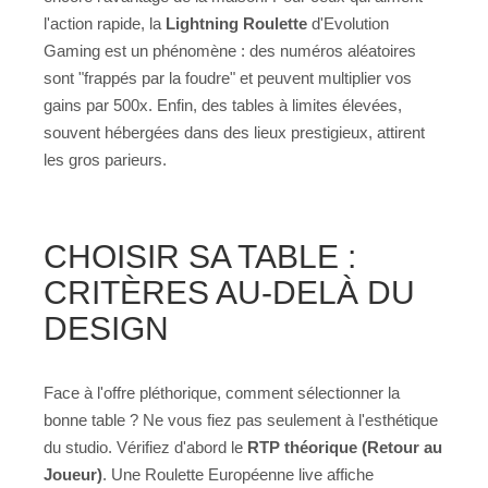
l'action rapide, la
Lightning Roulette
d'Evolution
Gaming est un phénomène : des numéros aléatoires
sont "frappés par la foudre" et peuvent multiplier vos
gains par 500x. Enfin, des tables à limites élevées,
souvent hébergées dans des lieux prestigieux, attirent
les gros parieurs.
CHOISIR SA TABLE :
CRITÈRES AU-DELÀ DU
DESIGN
Face à l'offre pléthorique, comment sélectionner la
bonne table ? Ne vous fiez pas seulement à l'esthétique
du studio. Vérifiez d'abord le
RTP théorique (Retour au
Joueur)
. Une Roulette Européenne live affiche