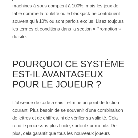
machines à sous comptent à 100%, mais les jeux de
table comme la roulette ou le blackjack ne contribuent
souvent qu'à 10% ou sont parfois exclus. Lisez toujours
les termes et conditions dans la section « Promotion »
du site.
POURQUOI CE SYSTÈME
EST-IL AVANTAGEUX
POUR LE JOUEUR ?
L'absence de code à saisir élimine un point de friction
courant. Plus besoin de se souvenir d'une combinaison
de lettres et de chiffres, ni de vérifier sa validité. Cela
rend le processus plus fluide, surtout sur mobile. De
plus, cela garantit que tous les nouveaux joueurs