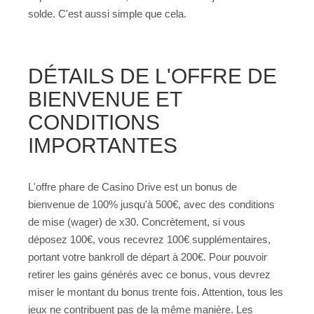
solde. C'est aussi simple que cela.
DÉTAILS DE L'OFFRE DE
BIENVENUE ET
CONDITIONS
IMPORTANTES
L'offre phare de Casino Drive est un bonus de
bienvenue de 100% jusqu'à 500€, avec des conditions
de mise (wager) de x30. Concrètement, si vous
déposez 100€, vous recevrez 100€ supplémentaires,
portant votre bankroll de départ à 200€. Pour pouvoir
retirer les gains générés avec ce bonus, vous devrez
miser le montant du bonus trente fois. Attention, tous les
jeux ne contribuent pas de la même manière. Les