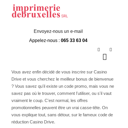
Code De Réduction
Casino Drive
Envoyez-nous un e-mail
Appelez-nous :
065 33 63 04
Rechercher
Plus d’in
Menu p
Vous avez enfin décidé de vous inscrire sur Casino
Drive et vous cherchez le meilleur bonus de bienvenue
? Vous savez qu'il existe un code promo, mais vous ne
savez pas où le trouver, comment l'utiliser, ou s'il vaut
vraiment le coup. C'est normal, les offres
promotionnelles peuvent être un vrai casse-tête. On
vous explique tout, sans détour, sur le fameux code de
réduction Casino Drive.