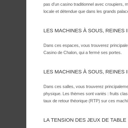
pas d’un casino traditionnel avec croupiers, 
locale et détendue que dans les grands palac
LES MACHINES À SOUS, REINES
Dans ces espaces, vous trouverez principale
Casino de Chalon, qui a fermé ses portes.
LES MACHINES À SOUS, REINES
Dans ces salles, vous trouverez principaleme
physique. Les thèmes sont variés : fruits cl
taux de retour théorique (RTP) sur ces machi
LA TENSION DES JEUX DE TABL