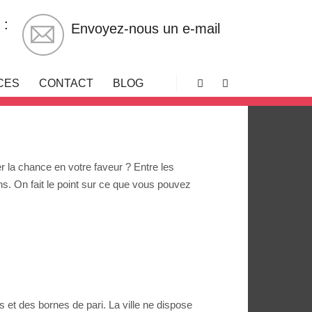
 :
Envoyez-nous un e-mail
CES
CONTACT
BLOG
Rechercher
Plus d’infos
r la chance en votre faveur ? Entre les
ons. On fait le point sur ce que vous pouvez
 et des bornes de pari. La ville ne dispose