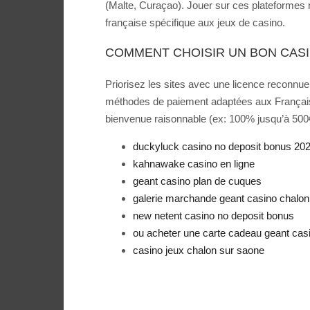
(Malte, Curaçao). Jouer sur ces plateformes n’
française spécifique aux jeux de casino.
COMMENT CHOISIR UN BON CASI
Priorisez les sites avec une licence reconnue
méthodes de paiement adaptées aux Français (C
bienvenue raisonnable (ex: 100% jusqu’à 500
duckyluck casino no deposit bonus 20
kahnawake casino en ligne
geant casino plan de cuques
galerie marchande geant casino chalon
new netent casino no deposit bonus
ou acheter une carte cadeau geant cas
casino jeux chalon sur saone