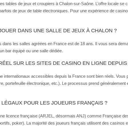
c des tables de jeux et croupiers à Chalon-sur-Saône. L’offre locale s
rfois de jeux de table électroniques. Pour une expérience de casino « 
JOUER DANS UNE SALLE DE JEUX À CHALON ?
s dans les salles agréées en France est de 18 ans. Il vous sera dema
 un bar équipé ou une salle dédiée.
ÉEL SUR LES SITES DE CASINO EN LIGNE DEPUIS
e internationaux accessibles depuis la France sont bien réels. Vous 
, portefeuille électronique, etc.). Le processus prend généralement 
S LÉGAUX POUR LES JOUEURS FRANÇAIS ?
t une licence française (ARJEL, désormais ANJ) comme Française des
ortifs, poker). La majorité des joueurs français utilisent des casinos e