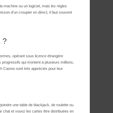
a machine ou un logiciel, mais les règles
risson d’un croupier en direct, il faut souvent
 ?
formes, opérant sous licence étrangère
progressifs qui montent à plusieurs millions,
h Casino sont très appréciés pour leur
joindre une table de blackjack, de roulette ou
 chat et voyez les cartes être distribuées en