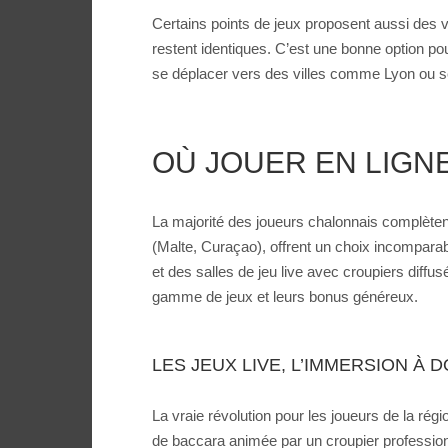
Certains points de jeux proposent aussi des v
restent identiques. C’est une bonne option pour 
se déplacer vers des villes comme Lyon ou se 
OÙ JOUER EN LIGN
La majorité des joueurs chalonnais complèten
(Malte, Curaçao), offrent un choix incomparab
et des salles de jeu live avec croupiers dif
gamme de jeux et leurs bonus généreux.
LES JEUX LIVE, L’IMMERSION À D
La vraie révolution pour les joueurs de la rég
de baccara animée par un croupier professionn