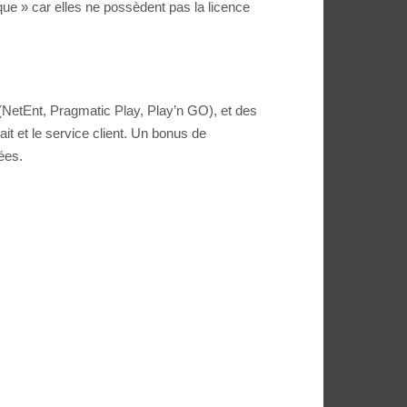
ique » car elles ne possèdent pas la licence
 (NetEnt, Pragmatic Play, Play’n GO), et des
t et le service client. Un bonus de
ées.