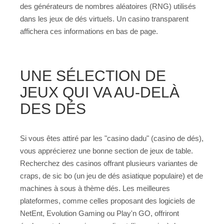
des générateurs de nombres aléatoires (RNG) utilisés
dans les jeux de dés virtuels. Un casino transparent
affichera ces informations en bas de page.
UNE SÉLECTION DE
JEUX QUI VA AU-DELÀ
DES DÉS
Si vous êtes attiré par les "casino dadu" (casino de dés),
vous apprécierez une bonne section de jeux de table.
Recherchez des casinos offrant plusieurs variantes de
craps, de sic bo (un jeu de dés asiatique populaire) et de
machines à sous à thème dés. Les meilleures
plateformes, comme celles proposant des logiciels de
NetEnt, Evolution Gaming ou Play'n GO, offriront