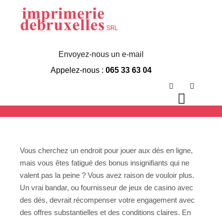
Bandar Judi Casino
Dadu Bonus
Envoyez-nous un e-mail
Appelez-nous :
065 33 63 04
Melimpah
Rechercher
Plus d’in
Menu p
Vous cherchez un endroit pour jouer aux dés en ligne,
mais vous êtes fatigué des bonus insignifiants qui ne
valent pas la peine ? Vous avez raison de vouloir plus.
Un vrai bandar, ou fournisseur de jeux de casino avec
des dés, devrait récompenser votre engagement avec
des offres substantielles et des conditions claires. En