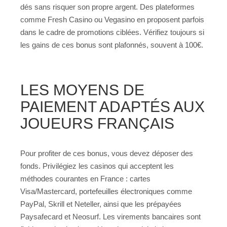
dés sans risquer son propre argent. Des plateformes
comme Fresh Casino ou Vegasino en proposent parfois
dans le cadre de promotions ciblées. Vérifiez toujours si
les gains de ces bonus sont plafonnés, souvent à 100€.
LES MOYENS DE
PAIEMENT ADAPTÉS AUX
JOUEURS FRANÇAIS
Pour profiter de ces bonus, vous devez déposer des
fonds. Privilégiez les casinos qui acceptent les
méthodes courantes en France : cartes
Visa/Mastercard, portefeuilles électroniques comme
PayPal, Skrill et Neteller, ainsi que les prépayées
Paysafecard et Neosurf. Les virements bancaires sont