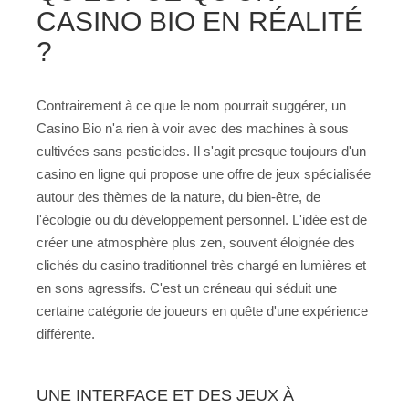
CASINO BIO EN RÉALITÉ
?
Contrairement à ce que le nom pourrait suggérer, un
Casino Bio n'a rien à voir avec des machines à sous
cultivées sans pesticides. Il s'agit presque toujours d'un
casino en ligne qui propose une offre de jeux spécialisée
autour des thèmes de la nature, du bien-être, de
l'écologie ou du développement personnel. L'idée est de
créer une atmosphère plus zen, souvent éloignée des
clichés du casino traditionnel très chargé en lumières et
en sons agressifs. C'est un créneau qui séduit une
certaine catégorie de joueurs en quête d'une expérience
différente.
UNE INTERFACE ET DES JEUX À