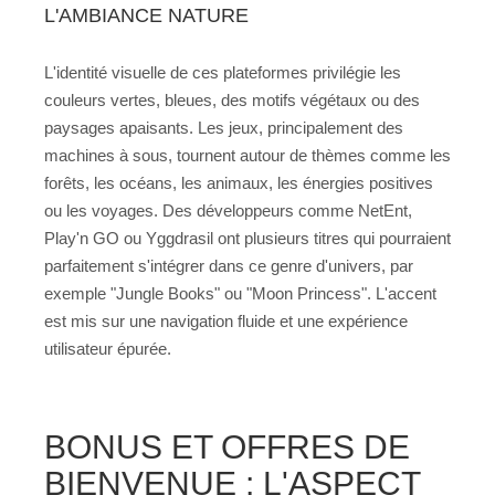
L'AMBIANCE NATURE
L'identité visuelle de ces plateformes privilégie les
couleurs vertes, bleues, des motifs végétaux ou des
paysages apaisants. Les jeux, principalement des
machines à sous, tournent autour de thèmes comme les
forêts, les océans, les animaux, les énergies positives
ou les voyages. Des développeurs comme NetEnt,
Play'n GO ou Yggdrasil ont plusieurs titres qui pourraient
parfaitement s'intégrer dans ce genre d'univers, par
exemple "Jungle Books" ou "Moon Princess". L'accent
est mis sur une navigation fluide et une expérience
utilisateur épurée.
BONUS ET OFFRES DE
BIENVENUE : L'ASPECT