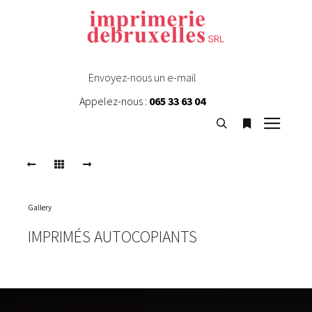
Envoyez-nous un e-mail
Appelez-nous :
065 33 63 04
Menu
auto2
Rechercher
Plus d’infos
A
U
T
O
Gallery
2
IMPRIMÉS AUTOCOPIANTS
auto3
A
U