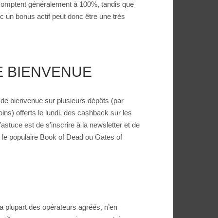
 comptent généralement à 100%, tandis que
ec un bonus actif peut donc être une très
E BIENVENUE
 de bienvenue sur plusieurs dépôts (par
ins) offerts le lundi, des cashback sur les
stuce est de s’inscrire à la newsletter et de
e le populaire Book of Dead ou Gates of
a plupart des opérateurs agréés, n’en