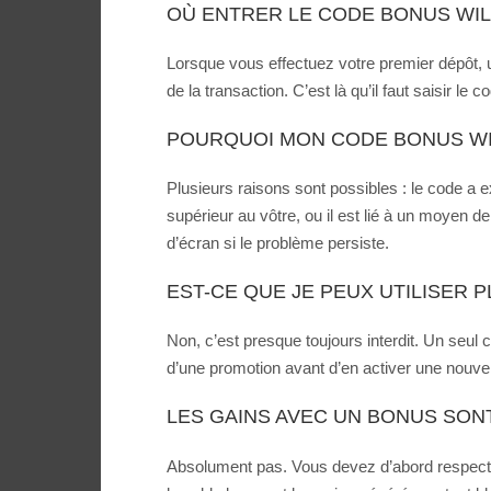
OÙ ENTRER LE CODE BONUS WILL
Lorsque vous effectuez votre premier dépôt, u
de la transaction. C’est là qu’il faut saisir l
POURQUOI MON CODE BONUS WIL
Plusieurs raisons sont possibles : le code a e
supérieur au vôtre, ou il est lié à un moyen d
d’écran si le problème persiste.
EST-CE QUE JE PEUX UTILISER
Non, c’est presque toujours interdit. Un seul 
d’une promotion avant d’en activer une nouve
LES GAINS AVEC UN BONUS SONT
Absolument pas. Vous devez d’abord respecter