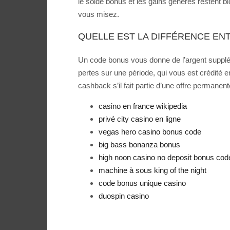
le solde bonus et les gains générés restent b
vous misez.
QUELLE EST LA DIFFÉRENCE EN
Un code bonus vous donne de l’argent suppl
pertes sur une période, qui vous est crédité 
cashback s’il fait partie d’une offre permanent
casino en france wikipedia
privé city casino en ligne
vegas hero casino bonus code
big bass bonanza bonus
high noon casino no deposit bonus cod
machine à sous king of the night
code bonus unique casino
duospin casino