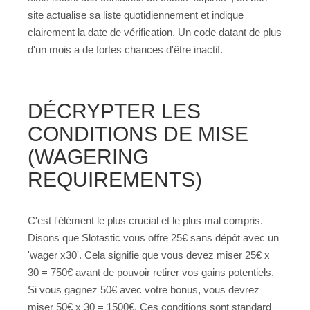
site actualise sa liste quotidiennement et indique
clairement la date de vérification. Un code datant de plus
d'un mois a de fortes chances d'être inactif.
DÉCRYPTER LES
CONDITIONS DE MISE
(WAGERING
REQUIREMENTS)
C'est l'élément le plus crucial et le plus mal compris.
Disons que Slotastic vous offre 25€ sans dépôt avec un
'wager x30'. Cela signifie que vous devez miser 25€ x
30 = 750€ avant de pouvoir retirer vos gains potentiels.
Si vous gagnez 50€ avec votre bonus, vous devrez
miser 50€ x 30 = 1500€. Ces conditions sont standard