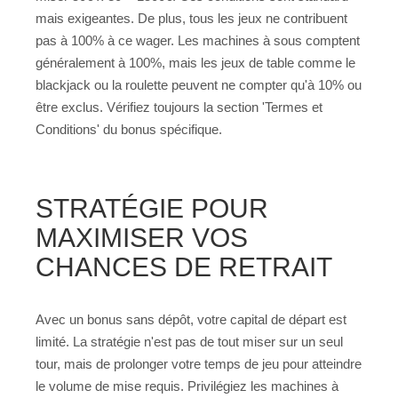
mais exigeantes. De plus, tous les jeux ne contribuent
pas à 100% à ce wager. Les machines à sous comptent
généralement à 100%, mais les jeux de table comme le
blackjack ou la roulette peuvent ne compter qu'à 10% ou
être exclus. Vérifiez toujours la section 'Termes et
Conditions' du bonus spécifique.
STRATÉGIE POUR
MAXIMISER VOS
CHANCES DE RETRAIT
Avec un bonus sans dépôt, votre capital de départ est
limité. La stratégie n'est pas de tout miser sur un seul
tour, mais de prolonger votre temps de jeu pour atteindre
le volume de mise requis. Privilégiez les machines à