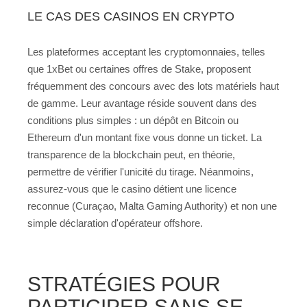
LE CAS DES CASINOS EN CRYPTO
Les plateformes acceptant les cryptomonnaies, telles
que 1xBet ou certaines offres de Stake, proposent
fréquemment des concours avec des lots matériels haut
de gamme. Leur avantage réside souvent dans des
conditions plus simples : un dépôt en Bitcoin ou
Ethereum d'un montant fixe vous donne un ticket. La
transparence de la blockchain peut, en théorie,
permettre de vérifier l'unicité du tirage. Néanmoins,
assurez-vous que le casino détient une licence
reconnue (Curaçao, Malta Gaming Authority) et non une
simple déclaration d'opérateur offshore.
STRATÉGIES POUR
PARTICIPER SANS SE