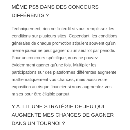
MÊME PS5 DANS DES CONCOURS
DIFFÉRENTS ?
Techniquement, rien ne l'interdit si vous remplissez les
conditions sur plusieurs sites. Cependant, les conditions
générales de chaque promotion stipulent souvent qu'un
même joueur ne peut gagner qu'un seul lot par période.
Pour un concours spécifique, vous ne pouvez
évidemment gagner qu'une fois. Multiplier les
participations sur des plateformes différentes augmente
mathématiquement vos chances, mais aussi votre
exposition au risque financier si vous augmentez vos
mises pour être éligible partout.
Y A-T-IL UNE STRATÉGIE DE JEU QUI
AUGMENTE MES CHANCES DE GAGNER
DANS UN TOURNOI ?