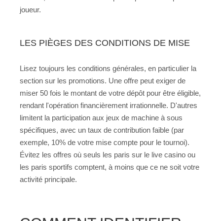
joueur.
LES PIÈGES DES CONDITIONS DE MISE
Lisez toujours les conditions générales, en particulier la
section sur les promotions. Une offre peut exiger de
miser 50 fois le montant de votre dépôt pour être éligible,
rendant l'opération financièrement irrationnelle. D'autres
limitent la participation aux jeux de machine à sous
spécifiques, avec un taux de contribution faible (par
exemple, 10% de votre mise compte pour le tournoi).
Évitez les offres où seuls les paris sur le live casino ou
les paris sportifs comptent, à moins que ce ne soit votre
activité principale.