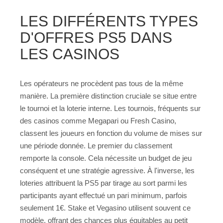
LES DIFFÉRENTS TYPES
D'OFFRES PS5 DANS
LES CASINOS
Les opérateurs ne procèdent pas tous de la même
manière. La première distinction cruciale se situe entre
le tournoi et la loterie interne. Les tournois, fréquents sur
des casinos comme Megapari ou Fresh Casino,
classent les joueurs en fonction du volume de mises sur
une période donnée. Le premier du classement
remporte la console. Cela nécessite un budget de jeu
conséquent et une stratégie agressive. À l'inverse, les
loteries attribuent la PS5 par tirage au sort parmi les
participants ayant effectué un pari minimum, parfois
seulement 1€. Stake et Vegasino utilisent souvent ce
modèle, offrant des chances plus équitables au petit