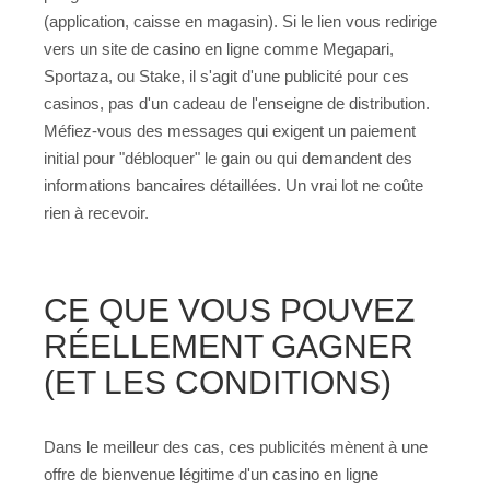
(application, caisse en magasin). Si le lien vous redirige
vers un site de casino en ligne comme Megapari,
Sportaza, ou Stake, il s'agit d'une publicité pour ces
casinos, pas d'un cadeau de l'enseigne de distribution.
Méfiez-vous des messages qui exigent un paiement
initial pour "débloquer" le gain ou qui demandent des
informations bancaires détaillées. Un vrai lot ne coûte
rien à recevoir.
CE QUE VOUS POUVEZ
RÉELLEMENT GAGNER
(ET LES CONDITIONS)
Dans le meilleur des cas, ces publicités mènent à une
offre de bienvenue légitime d'un casino en ligne