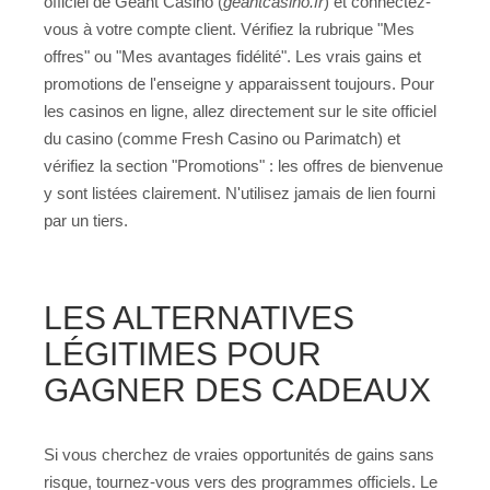
officiel de Géant Casino (
geantcasino.fr
) et connectez-
vous à votre compte client. Vérifiez la rubrique "Mes
offres" ou "Mes avantages fidélité". Les vrais gains et
promotions de l'enseigne y apparaissent toujours. Pour
les casinos en ligne, allez directement sur le site officiel
du casino (comme Fresh Casino ou Parimatch) et
vérifiez la section "Promotions" : les offres de bienvenue
y sont listées clairement. N'utilisez jamais de lien fourni
par un tiers.
LES ALTERNATIVES
LÉGITIMES POUR
GAGNER DES CADEAUX
Si vous cherchez de vraies opportunités de gains sans
risque, tournez-vous vers des programmes officiels. Le