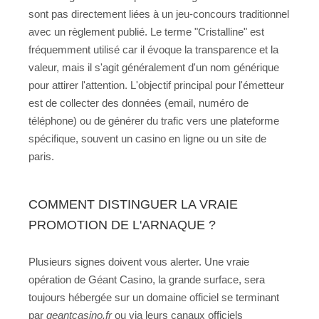
sont pas directement liées à un jeu-concours traditionnel
avec un règlement publié. Le terme "Cristalline" est
fréquemment utilisé car il évoque la transparence et la
valeur, mais il s'agit généralement d'un nom générique
pour attirer l'attention. L'objectif principal pour l'émetteur
est de collecter des données (email, numéro de
téléphone) ou de générer du trafic vers une plateforme
spécifique, souvent un casino en ligne ou un site de
paris.
COMMENT DISTINGUER LA VRAIE
PROMOTION DE L'ARNAQUE ?
Plusieurs signes doivent vous alerter. Une vraie
opération de Géant Casino, la grande surface, sera
toujours hébergée sur un domaine officiel se terminant
par
geantcasino.fr
ou via leurs canaux officiels