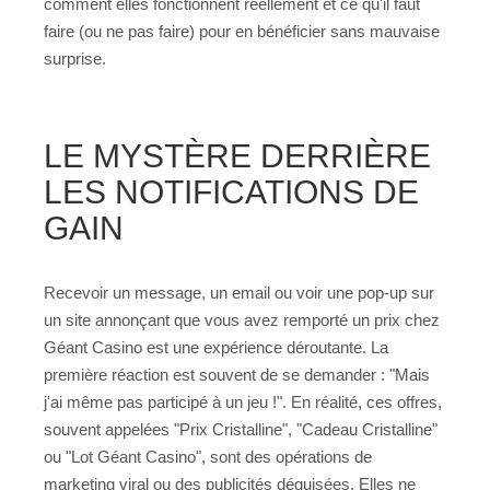
comment elles fonctionnent réellement et ce qu'il faut
faire (ou ne pas faire) pour en bénéficier sans mauvaise
surprise.
LE MYSTÈRE DERRIÈRE
LES NOTIFICATIONS DE
GAIN
Recevoir un message, un email ou voir une pop-up sur
un site annonçant que vous avez remporté un prix chez
Géant Casino est une expérience déroutante. La
première réaction est souvent de se demander : "Mais
j'ai même pas participé à un jeu !". En réalité, ces offres,
souvent appelées "Prix Cristalline", "Cadeau Cristalline"
ou "Lot Géant Casino", sont des opérations de
marketing viral ou des publicités déguisées. Elles ne