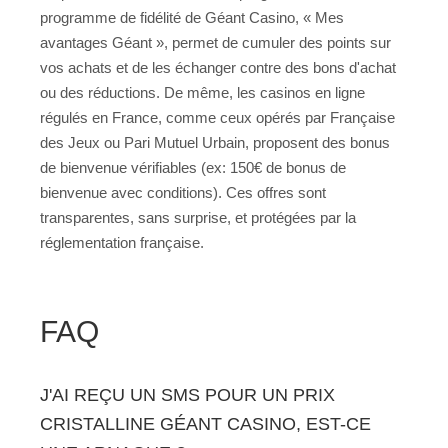
programme de fidélité de Géant Casino, « Mes
avantages Géant », permet de cumuler des points sur
vos achats et de les échanger contre des bons d'achat
ou des réductions. De même, les casinos en ligne
régulés en France, comme ceux opérés par Française
des Jeux ou Pari Mutuel Urbain, proposent des bonus
de bienvenue vérifiables (ex: 150€ de bonus de
bienvenue avec conditions). Ces offres sont
transparentes, sans surprise, et protégées par la
réglementation française.
FAQ
J'AI REÇU UN SMS POUR UN PRIX
CRISTALLINE GÉANT CASINO, EST-CE