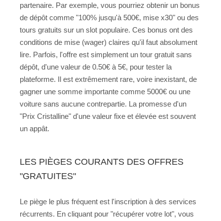
partenaire. Par exemple, vous pourriez obtenir un bonus
de dépôt comme "100% jusqu'à 500€, mise x30" ou des
tours gratuits sur un slot populaire. Ces bonus ont des
conditions de mise (wager) claires qu'il faut absolument
lire. Parfois, l'offre est simplement un tour gratuit sans
dépôt, d'une valeur de 0.50€ à 5€, pour tester la
plateforme. Il est extrêmement rare, voire inexistant, de
gagner une somme importante comme 5000€ ou une
voiture sans aucune contrepartie. La promesse d'un
"Prix Cristalline" d'une valeur fixe et élevée est souvent
un appât.
LES PIÈGES COURANTS DES OFFRES
"GRATUITES"
Le piège le plus fréquent est l'inscription à des services
récurrents. En cliquant pour "récupérer votre lot", vous