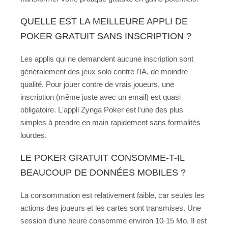
QUELLE EST LA MEILLEURE APPLI DE
POKER GRATUIT SANS INSCRIPTION ?
Les applis qui ne demandent aucune inscription sont
généralement des jeux solo contre l'IA, de moindre
qualité. Pour jouer contre de vrais joueurs, une
inscription (même juste avec un email) est quasi
obligatoire. L'appli Zynga Poker est l'une des plus
simples à prendre en main rapidement sans formalités
lourdes.
LE POKER GRATUIT CONSOMME-T-IL
BEAUCOUP DE DONNÉES MOBILES ?
La consommation est relativement faible, car seules les
actions des joueurs et les cartes sont transmises. Une
session d'une heure consomme environ 10-15 Mo. Il est