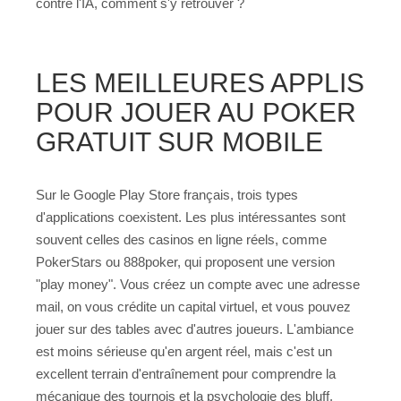
contre l'IA, comment s'y retrouver ?
LES MEILLEURES APPLIS
POUR JOUER AU POKER
GRATUIT SUR MOBILE
Sur le Google Play Store français, trois types
d'applications coexistent. Les plus intéressantes sont
souvent celles des casinos en ligne réels, comme
PokerStars ou 888poker, qui proposent une version
"play money". Vous créez un compte avec une adresse
mail, on vous crédite un capital virtuel, et vous pouvez
jouer sur des tables avec d'autres joueurs. L'ambiance
est moins sérieuse qu'en argent réel, mais c'est un
excellent terrain d'entraînement pour comprendre la
mécanique des tournois et la psychologie des bluff.