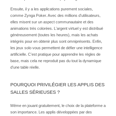
Ensuite, il y a les applications purement sociales,
comme Zynga Poker. Avec des millions d'utilisateurs,
elles misent sur un aspect communautaire et des
animations très colorées. L'argent virtuel y est distribué
généreusement (toutes les heures), mais les achats
intégrés pour en obtenir plus sont omniprésents. Enfin,
les jeux solo vous permettent de défier une intelligence
artificielle. C'est pratique pour apprendre les règles de
base, mais cela ne reproduit pas du tout la dynamique
d'une table réelle.
POURQUOI PRIVILÉGIER LES APPLIS DES
SALLES SÉRIEUSES ?
Même en jouant gratuitement, le choix de la plateforme a
son importance. Les applis développées par des