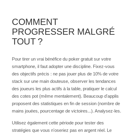
COMMENT
PROGRESSER MALGRÉ
TOUT ?
Pour tirer un vrai bénéfice du poker gratuit sur votre
smartphone, il faut adopter une discipline. Fixez-vous
des objectifs précis : ne pas jouer plus de 10% de votre
stack sur une main douteuse, observer les tendances
des joueurs les plus actifs à la table, pratiquer le calcul
des cotes pot (même mentalement). Beaucoup d'applis
proposent des statistiques en fin de session (nombre de
mains jouées, pourcentage de victoires...). Analysez-les.
Utilisez également cette période pour tester des
stratégies que vous n'oseriez pas en argent réel. Le