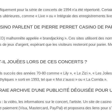
ment pour la série de concerts de 1994 n'a été répertorié. Certains 
ns ultérieures, comme « Live » ou « Intégrale des enregistrements live
SINO PARLENT DE PIERRE PERRET CASINO DE PAR
EO) malhonnête appelée « brandjacking ». Ces sites utilisent des nom
es de jeux d'argent, espérant que les visiteurs resteront pour parier. M
-IL JOUÉES LORS DE CES CONCERTS ?
nds succès des années 70-80 comme « Lily », « Le Zizi », « Les Jolies
yliques » sorti en 1993, tel que « Moi z'aussi » ou « La Corrida ».
AIE ARCHIVE D'UNE PUBLICITÉ DÉGUISÉE POUR U
 : la vidéo, les informations sur le concert, l'artiste. Un site de c
paiement (Visa, Mastercard, PayPal) et proposera des liens pour s'ins