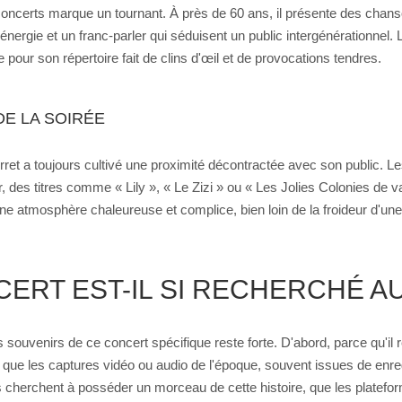
e concerts marque un tournant. À près de 60 ans, il présente des cha
énergie et un franc-parler qui séduisent un public intergénérationnel.
e pour son répertoire fait de clins d'œil et de provocations tendres.
DE LA SOIRÉE
erret a toujours cultivé une proximité décontractée avec son public. 
r, des titres comme « Lily », « Le Zizi » ou « Les Jolies Colonies de
ne atmosphère chaleureuse et complice, bien loin de la froideur d'un
ERT EST-IL SI RECHERCHÉ AU
ouvenirs de ce concert spécifique reste forte. D'abord, parce qu'il
ce que les captures vidéo ou audio de l'époque, souvent issues de en
s cherchent à posséder un morceau de cette histoire, que les platef