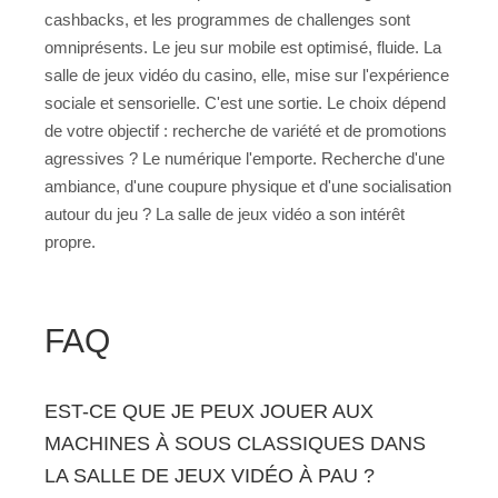
cashbacks, et les programmes de challenges sont
omniprésents. Le jeu sur mobile est optimisé, fluide. La
salle de jeux vidéo du casino, elle, mise sur l'expérience
sociale et sensorielle. C'est une sortie. Le choix dépend
de votre objectif : recherche de variété et de promotions
agressives ? Le numérique l'emporte. Recherche d'une
ambiance, d'une coupure physique et d'une socialisation
autour du jeu ? La salle de jeux vidéo a son intérêt
propre.
FAQ
EST-CE QUE JE PEUX JOUER AUX
MACHINES À SOUS CLASSIQUES DANS
LA SALLE DE JEUX VIDÉO À PAU ?