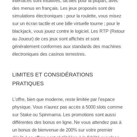
interfaces sont intuitives, tactiles pour la plupart, avec
des menus en français. Les jeux proposés sont des
simulations électroniques : pour la roulette, vous misez
sur un écran tactile et une bille virtuelle tourne ; pour le
blackjack, vous jouez contre le logiciel. Les RTP (Retour
au Joueur) de ces jeux sont affichés et sont
généralement conformes aux standards des machines
électroniques des casinos terrestres.
LIMITES ET CONSIDÉRATIONS
PRATIQUES
L'offre, bien que moderne, reste limitée par l'espace
physique. Vous n'aurez pas accès à 5000 slots comme
sur Stake ou Spinmama. Les promotions sont aussi
différentes des bonus en ligne. Ne vous attendez pas à
un bonus de bienvenue de 200% sur votre premier