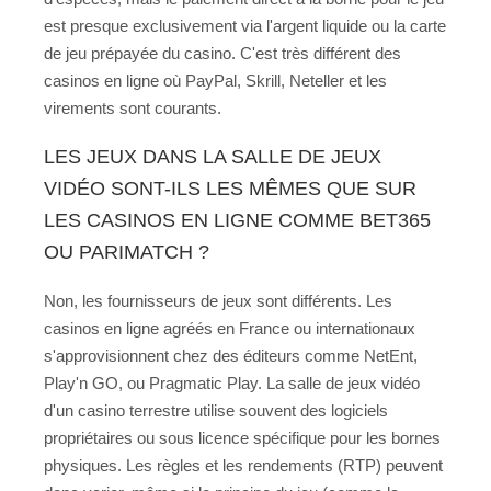
est presque exclusivement via l'argent liquide ou la carte
de jeu prépayée du casino. C'est très différent des
casinos en ligne où PayPal, Skrill, Neteller et les
virements sont courants.
LES JEUX DANS LA SALLE DE JEUX
VIDÉO SONT-ILS LES MÊMES QUE SUR
LES CASINOS EN LIGNE COMME BET365
OU PARIMATCH ?
Non, les fournisseurs de jeux sont différents. Les
casinos en ligne agréés en France ou internationaux
s'approvisionnent chez des éditeurs comme NetEnt,
Play'n GO, ou Pragmatic Play. La salle de jeux vidéo
d'un casino terrestre utilise souvent des logiciels
propriétaires ou sous licence spécifique pour les bornes
physiques. Les règles et les rendements (RTP) peuvent