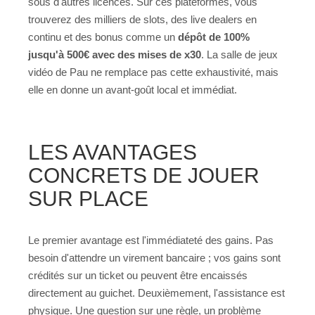
sous d'autres licences. Sur ces plateformes, vous
trouverez des milliers de slots, des live dealers en
continu et des bonus comme un
dépôt de 100%
jusqu'à 500€ avec des mises de x30
. La salle de jeux
vidéo de Pau ne remplace pas cette exhaustivité, mais
elle en donne un avant-goût local et immédiat.
LES AVANTAGES
CONCRETS DE JOUER
SUR PLACE
Le premier avantage est l'immédiateté des gains. Pas
besoin d'attendre un virement bancaire ; vos gains sont
crédités sur un ticket ou peuvent être encaissés
directement au guichet. Deuxièmement, l'assistance est
physique. Une question sur une règle, un problème