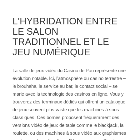
L'HYBRIDATION ENTRE
LE SALON
TRADITIONNEL ET LE
JEU NUMÉRIQUE
La salle de jeux vidéo du Casino de Pau représente une
évolution notable. Ici, l'atmosphère du casino terrestre –
le brouhaha, le service au bar, le contact social – se
marie avec la technologie des casinos en ligne. Vous y
trouverez des terminaux dédiés qui offrent un catalogue
de jeux souvent plus vaste que les machines à sous
classiques. Ces bornes proposent fréquemment des
versions vidéo de jeux de table comme le blackjack, la
roulette, ou des machines à sous vidéo aux graphismes