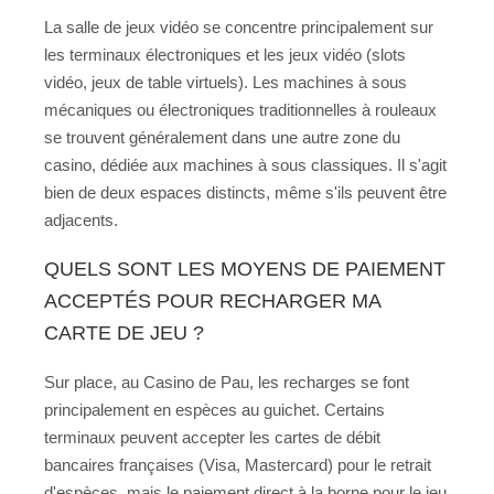
La salle de jeux vidéo se concentre principalement sur
les terminaux électroniques et les jeux vidéo (slots
vidéo, jeux de table virtuels). Les machines à sous
mécaniques ou électroniques traditionnelles à rouleaux
se trouvent généralement dans une autre zone du
casino, dédiée aux machines à sous classiques. Il s'agit
bien de deux espaces distincts, même s'ils peuvent être
adjacents.
QUELS SONT LES MOYENS DE PAIEMENT
ACCEPTÉS POUR RECHARGER MA
CARTE DE JEU ?
Sur place, au Casino de Pau, les recharges se font
principalement en espèces au guichet. Certains
terminaux peuvent accepter les cartes de débit
bancaires françaises (Visa, Mastercard) pour le retrait
d'espèces, mais le paiement direct à la borne pour le jeu