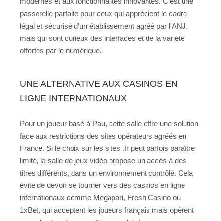
modernes et aux fonctionnalités innovantes. C'est une
passerelle parfaite pour ceux qui apprécient le cadre
légal et sécurisé d'un établissement agréé par l'ANJ,
mais qui sont curieux des interfaces et de la variété
offertes par le numérique.
UNE ALTERNATIVE AUX CASINOS EN
LIGNE INTERNATIONAUX
Pour un joueur basé à Pau, cette salle offre une solution
face aux restrictions des sites opérateurs agréés en
France. Si le choix sur les sites .fr peut parfois paraître
limité, la salle de jeux vidéo propose un accès à des
titres différents, dans un environnement contrôlé. Cela
évite de devoir se tourner vers des casinos en ligne
internationaux comme Megapari, Fresh Casino ou
1xBet, qui acceptent les joueurs français mais opèrent