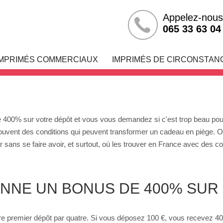
Appelez-nous
o 400% Deposit B
065 33 63 04
IMPRIMÉS COMMERCIAUX
IMPRIMÉS DE CIRCONSTAN
 400% sur votre dépôt et vous vous demandez si c'est trop beau pour
souvent des conditions qui peuvent transformer un cadeau en piège. 
ans se faire avoir, et surtout, où les trouver en France avec des co
NNE UN BONUS DE 400% SUR
votre premier dépôt par quatre. Si vous déposez 100 €, vous recevez 40