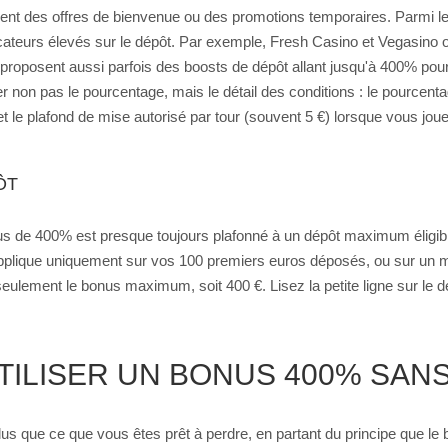
ent des offres de bienvenue ou des promotions temporaires. Parmi le
icateurs élevés sur le dépôt. Par exemple, Fresh Casino et Vegasino
proposent aussi parfois des boosts de dépôt allant jusqu'à 400% pou
r non pas le pourcentage, mais le détail des conditions : le pourcentag
 et le plafond de mise autorisé par tour (souvent 5 €) lorsque vous jo
ÔT
us de 400% est presque toujours plafonné à un dépôt maximum éligible. 
s'applique uniquement sur vos 100 premiers euros déposés, ou sur un 
ulement le bonus maximum, soit 400 €. Lisez la petite ligne sur le 
TILISER UN BONUS 400% SANS
us que ce que vous êtes prêt à perdre, en partant du principe que le