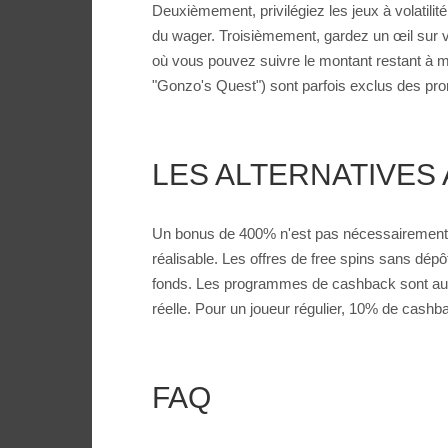
Deuxièmement, privilégiez les jeux à volatilité
du wager. Troisièmement, gardez un œil sur v
où vous pouvez suivre le montant restant à m
"Gonzo's Quest") sont parfois exclus des pro
LES ALTERNATIVES
Un bonus de 400% n'est pas nécessairement l
réalisable. Les offres de free spins sans dép
fonds. Les programmes de cashback sont aussi
réelle. Pour un joueur régulier, 10% de cashb
FAQ