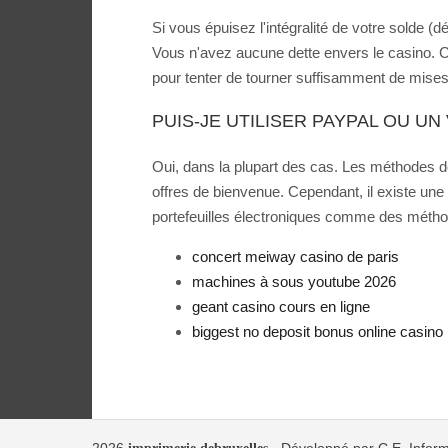
Si vous épuisez l'intégralité de votre solde
Vous n'avez aucune dette envers le casino. C'e
pour tenter de tourner suffisamment de mises
PUIS-JE UTILISER PAYPAL OU U
Oui, dans la plupart des cas. Les méthodes d
offres de bienvenue. Cependant, il existe une 
portefeuilles électroniques comme des méthode
concert meiway casino de paris
machines à sous youtube 2026
geant casino cours en ligne
biggest no deposit bonus online casino
2026
- Développé par C.E. Infor