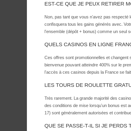
EST-CE QUE JE PEUX RETIRER MO
Non, pas tant que vous n'avez pas respecté l
confisquera tous les gains générés avec. Votre
l'ensemble (dépôt + bonus) comme un seul sold
QUELS CASINOS EN LIGNE FRAN
Ces offres sont promotionnelles et changen
bienvenue pouvant atteindre 400% sur le premie
l'accès à ces casinos depuis la France se fait 
LES TOURS DE ROULETTE GRATU
Très rarement. La grande majorité des casinos
des conditions de mise lorsqu'un bonus est ac
17) sont généralement autorisées et contribue
QUE SE PASSE-T-IL SI JE PERDS