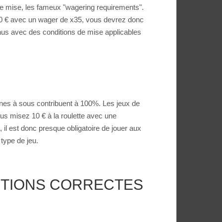
de mise, les fameux "wagering requirements".
0 € avec un wager de x35, vous devrez donc
bonus avec des conditions de mise applicables
ines à sous contribuent à 100%. Les jeux de
ous misez 10 € à la roulette avec une
 il est donc presque obligatoire de jouer aux
 type de jeu.
ITIONS CORRECTES