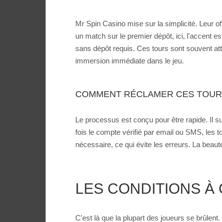
Mr Spin Casino mise sur la simplicité. Leur o
un match sur le premier dépôt, ici, l'accent es
sans dépôt requis. Ces tours sont souvent at
immersion immédiate dans le jeu.
COMMENT RÉCLAMER CES TOURS
Le processus est conçu pour être rapide. Il suf
fois le compte vérifié par email ou SMS, les
nécessaire, ce qui évite les erreurs. La be
LES CONDITIONS À
C'est là que la plupart des joueurs se brûlent