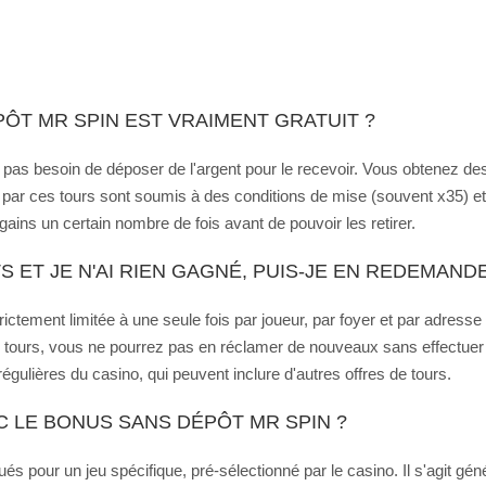
ÔT MR SPIN EST VRAIMENT GRATUIT ?
ez pas besoin de déposer de l'argent pour le recevoir. Vous obtenez de
 par ces tours sont soumis à des conditions de mise (souvent x35) et
ins un certain nombre de fois avant de pouvoir les retirer.
TS ET JE N'AI RIEN GAGNÉ, PUIS-JE EN REDEMAND
trictement limitée à une seule fois par joueur, par foyer et par adresse
 tours, vous ne pourrez pas en réclamer de nouveaux sans effectuer
gulières du casino, qui peuvent inclure d'autres offres de tours.
C LE BONUS SANS DÉPÔT MR SPIN ?
ués pour un jeu spécifique, pré-sélectionné par le casino. Il s'agit géné