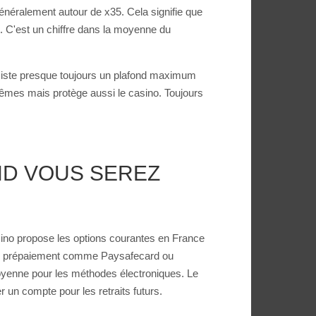
 généralement autour de x35. Cela signifie que
t. C'est un chiffre dans la moyenne du
 existe presque toujours un plafond maximum
rêmes mais protège aussi le casino. Toujours
ND VOUS SEREZ
asino propose les options courantes en France
ns de prépaiement comme Paysafecard ou
moyenne pour les méthodes électroniques. Le
 un compte pour les retraits futurs.