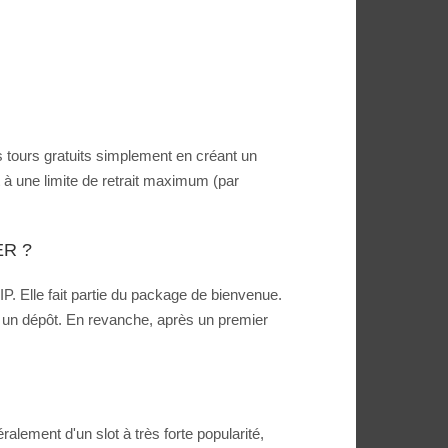
s tours gratuits simplement en créant un
 à une limite de retrait maximum (par
ER ?
 IP. Elle fait partie du package de bienvenue.
 un dépôt. En revanche, après un premier
ralement d'un slot à très forte popularité,