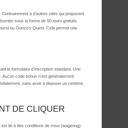
. Contrairement à d'autres sites qui proposent
présenter sous la forme de 50 tours gratuits
arburst ou Gonzo's Quest. Cela permet une
ant le formulaire d'inscription standard. Une
ur. Aucun code bonus n'est généralement
édiatement, sans avoir à déposer un centime.
NT DE CLIQUER
l est lié à des conditions de mise (wagering).