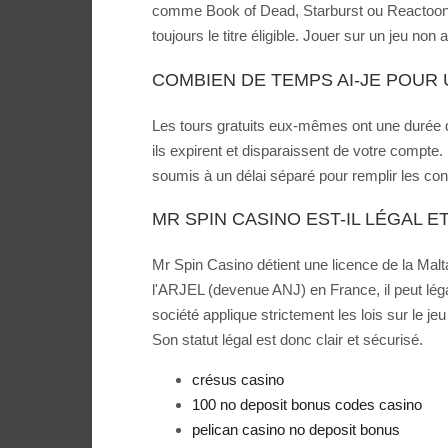
comme Book of Dead, Starburst ou Reactoonz. 
toujours le titre éligible. Jouer sur un jeu no
COMBIEN DE TEMPS AI-JE POUR 
Les tours gratuits eux-mêmes ont une durée de 
ils expirent et disparaissent de votre compte.
soumis à un délai séparé pour remplir les condit
MR SPIN CASINO EST-IL LÉGAL 
Mr Spin Casino détient une licence de la Mal
l'ARJEL (devenue ANJ) en France, il peut lé
société applique strictement les lois sur le je
Son statut légal est donc clair et sécurisé.
crésus casino
100 no deposit bonus codes casino
pelican casino no deposit bonus