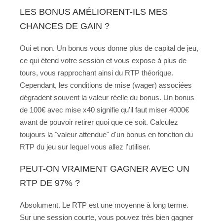
LES BONUS AMÉLIORENT-ILS MES
CHANCES DE GAIN ?
Oui et non. Un bonus vous donne plus de capital de jeu,
ce qui étend votre session et vous expose à plus de
tours, vous rapprochant ainsi du RTP théorique.
Cependant, les conditions de mise (wager) associées
dégradent souvent la valeur réelle du bonus. Un bonus
de 100€ avec mise x40 signifie qu'il faut miser 4000€
avant de pouvoir retirer quoi que ce soit. Calculez
toujours la "valeur attendue" d'un bonus en fonction du
RTP du jeu sur lequel vous allez l'utiliser.
PEUT-ON VRAIMENT GAGNER AVEC UN
RTP DE 97% ?
Absolument. Le RTP est une moyenne à long terme.
Sur une session courte, vous pouvez très bien gagner