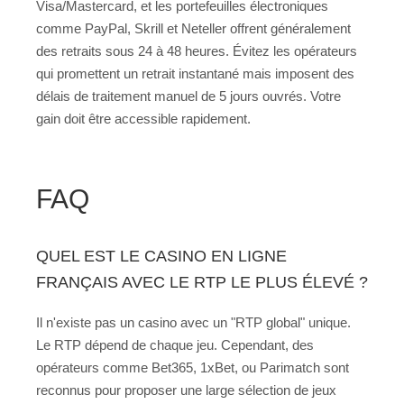
Visa/Mastercard, et les portefeuilles électroniques
comme PayPal, Skrill et Neteller offrent généralement
des retraits sous 24 à 48 heures. Évitez les opérateurs
qui promettent un retrait instantané mais imposent des
délais de traitement manuel de 5 jours ouvrés. Votre
gain doit être accessible rapidement.
FAQ
QUEL EST LE CASINO EN LIGNE
FRANÇAIS AVEC LE RTP LE PLUS ÉLEVÉ ?
Il n'existe pas un casino avec un "RTP global" unique.
Le RTP dépend de chaque jeu. Cependant, des
opérateurs comme Bet365, 1xBet, ou Parimatch sont
reconnus pour proposer une large sélection de jeux