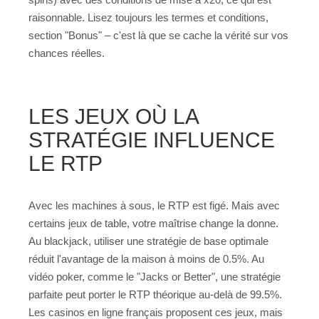
raisonnable. Lisez toujours les termes et conditions,
section "Bonus" – c'est là que se cache la vérité sur vos
chances réelles.
LES JEUX OÙ LA
STRATÉGIE INFLUENCE
LE RTP
Avec les machines à sous, le RTP est figé. Mais avec
certains jeux de table, votre maîtrise change la donne.
Au blackjack, utiliser une stratégie de base optimale
réduit l'avantage de la maison à moins de 0.5%. Au
vidéo poker, comme le "Jacks or Better", une stratégie
parfaite peut porter le RTP théorique au-delà de 99.5%.
Les casinos en ligne français proposent ces jeux, mais