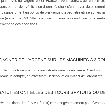
 jouer avec de l'argent réel en France, il vous faudra créer un compt
essus est rapide : vérification d'identité, choix d'un moyen de paie
 casinos offrent un bonus de bienvenue qui peut être utilisé sur les
 (wager) de x30. Attention : lisez toujours les conditions pour vérif
sement de ces conditions.
 GAGNER DE L'ARGENT SUR LES MACHINES À 3 RO
 démo » utilise une monnaie virtuelle sans valeur réelle. C'est un ou
créant un compte, en effectuant un dépôt et en misant de l'argent ré
RATUITES ONT-ELLES DES TOURS GRATUITS OU D
très traditionnelles (style « fruit ») n'en ont généralement pas. Cep