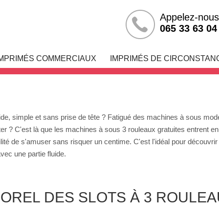
Appelez-nous
us 3 Rouleaux Gr
065 33 63 04
IMPRIMÉS COMMERCIAUX
IMPRIMÉS DE CIRCONSTAN
de, simple et sans prise de tête ? Fatigué des machines à sous mode
 ? C'est là que les machines à sous 3 rouleaux gratuites entrent en j
bilité de s'amuser sans risquer un centime. C'est l'idéal pour découvr
ec une partie fluide.
OREL DES SLOTS À 3 ROULE