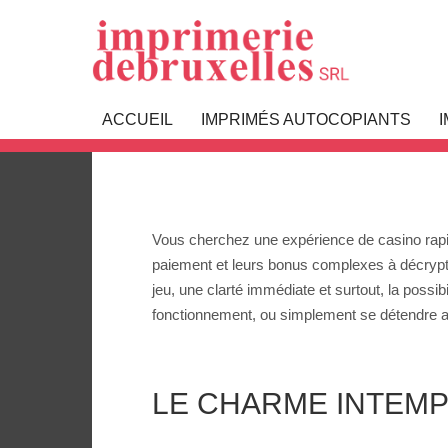
Machines À So
ACCUEIL
IMPRIMÉS AUTOCOPIANTS
Vous cherchez une expérience de casino rapi
paiement et leurs bonus complexes à décrypter
jeu, une clarté immédiate et surtout, la possi
fonctionnement, ou simplement se détendre av
LE CHARME INTEMP