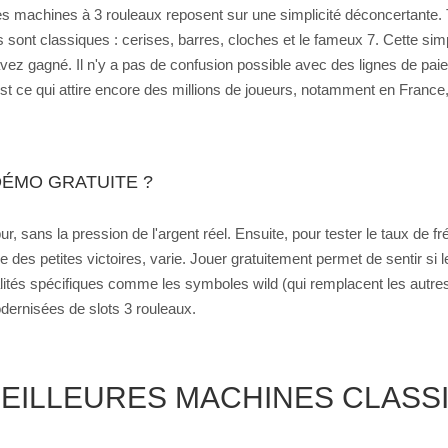
es machines à 3 rouleaux reposent sur une simplicité déconcertante. 
ont classiques : cerises, barres, cloches et le fameux 7. Cette simpl
vez gagné. Il n'y a pas de confusion possible avec des lignes de pa
st ce qui attire encore des millions de joueurs, notamment en France,
ÉMO GRATUITE ?
r pur, sans la pression de l'argent réel. Ensuite, pour tester le taux 
e des petites victoires, varie. Jouer gratuitement permet de sentir si l
ités spécifiques comme les symboles wild (qui remplacent les autres) 
dernisées de slots 3 rouleaux.
EILLEURES MACHINES CLASS