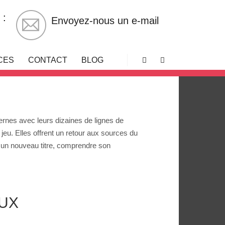
 :
Envoyez-nous un e-mail
atuites
CES
CONTACT
BLOG
Rechercher
Plus d’infos
rnes avec leurs dizaines de lignes de
eu. Elles offrent un retour aux sources du
ir un nouveau titre, comprendre son
AUX