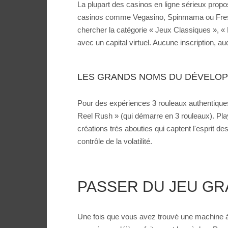
La plupart des casinos en ligne sérieux propos
casinos comme Vegasino, Spinmama ou Fresh Ca
chercher la catégorie « Jeux Classiques », « 
avec un capital virtuel. Aucune inscription, a
LES GRANDS NOMS DU DÉVELOP
Pour des expériences 3 rouleaux authentiques
Reel Rush » (qui démarre en 3 rouleaux). Pl
créations très abouties qui captent l'esprit
contrôle de la volatilité.
PASSER DU JEU GR
Une fois que vous avez trouvé une machine à s