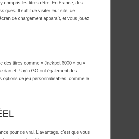
y compris les titres rétro. En France, des
s. Il suffit de visiter leur site, de
n écran de chargement apparaît, et vous jouez
vec des titres comme « Jackpot 6000 » ou «
Wazdan et Play'n GO ont également des
es options de jeu personnalisables, comme le
ÉEL
ance pour de vrai. L'avantage, c'est que vous