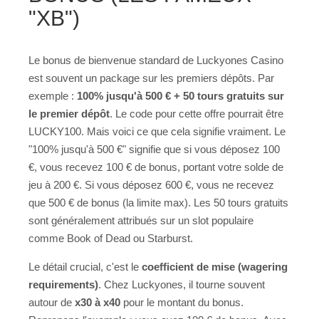
"XB")
Le bonus de bienvenue standard de Luckyones Casino
est souvent un package sur les premiers dépôts. Par
exemple :
100% jusqu'à 500 € + 50 tours gratuits sur
le premier dépôt
. Le code pour cette offre pourrait être
LUCKY100. Mais voici ce que cela signifie vraiment. Le
"100% jusqu'à 500 €" signifie que si vous déposez 100
€, vous recevez 100 € de bonus, portant votre solde de
jeu à 200 €. Si vous déposez 600 €, vous ne recevez
que 500 € de bonus (la limite max). Les 50 tours gratuits
sont généralement attribués sur un slot populaire
comme Book of Dead ou Starburst.
Le détail crucial, c'est le
coefficient de mise (wagering
requirements)
. Chez Luckyones, il tourne souvent
autour de
x30 à x40
pour le montant du bonus.