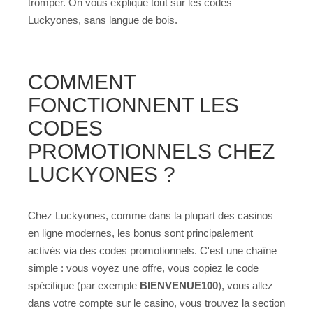
tromper. On vous explique tout sur les codes
Luckyones, sans langue de bois.
COMMENT
FONCTIONNENT LES
CODES
PROMOTIONNELS CHEZ
LUCKYONES ?
Chez Luckyones, comme dans la plupart des casinos
en ligne modernes, les bonus sont principalement
activés via des codes promotionnels. C'est une chaîne
simple : vous voyez une offre, vous copiez le code
spécifique (par exemple
BIENVENUE100
), vous allez
dans votre compte sur le casino, vous trouvez la section