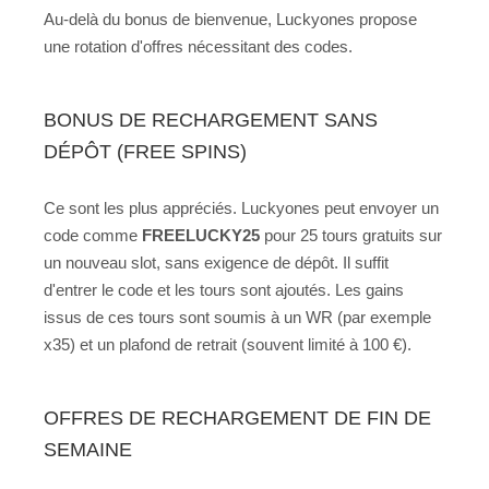
Au-delà du bonus de bienvenue, Luckyones propose
une rotation d'offres nécessitant des codes.
BONUS DE RECHARGEMENT SANS
DÉPÔT (FREE SPINS)
Ce sont les plus appréciés. Luckyones peut envoyer un
code comme
FREELUCKY25
pour 25 tours gratuits sur
un nouveau slot, sans exigence de dépôt. Il suffit
d'entrer le code et les tours sont ajoutés. Les gains
issus de ces tours sont soumis à un WR (par exemple
x35) et un plafond de retrait (souvent limité à 100 €).
OFFRES DE RECHARGEMENT DE FIN DE
SEMAINE