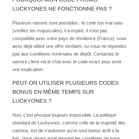
LUCKYONES NE FONCTIONNE PAS ?
Plusieurs raisons sont possibles : le code est mal saisi
(vérifiez les majuscules), il a expiré, il n'est pas
compatible avec votre pays de résidence (France), vous
avez déjà utilisé une offre similaire, ou vous ne répondez
pas aux conditions minimales de dépôt. Contactez le
service client via le chat avec le code exact pour avoir
une explication.
PEUT-ON UTILISER PLUSIEURS CODES
BONUS EN MÊME TEMPS SUR
LUCKYONES ?
Non, c'est presque toujours impossible. La politique
standard de Luckyones, comme celle de la majorité des
casinos, est de n'autoriser qu'un seul bonus actif à la
fois. Vous devez avoir terminé les conditions de mise