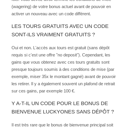
(wagering) de votre bonus actuel avant de pouvoir en
activer un nouveau avec un code différent.
LES TOURS GRATUITS AVEC UN CODE
SONT-ILS VRAIMENT GRATUITS ?
Oui et non. L'accès aux tours est gratuit (sans dépôt
requis si c'est une offre "no deposit"). Cependant, les
gains que vous obtenez avec ces tours gratuits sont
presque toujours soumis à des conditions de mise (par
exemple, miser 35x le montant gagné) avant de pouvoir
les retirer. Il y a également souvent un plafond de retrait
sur ces gains, par exemple 100 €.
Y A-T-IL UN CODE POUR LE BONUS DE
BIENVENUE LUCKYONES SANS DÉPÔT ?
Il est très rare que le bonus de bienvenue principal soit