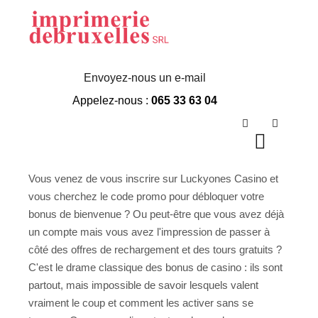
Luckyones Casino
Bonus Codes
Envoyez-nous un e-mail
Appelez-nous :
065 33 63 04
Rechercher
Plus d’in
Menu p
Vous venez de vous inscrire sur Luckyones Casino et
vous cherchez le code promo pour débloquer votre
bonus de bienvenue ? Ou peut-être que vous avez déjà
un compte mais vous avez l'impression de passer à
côté des offres de rechargement et des tours gratuits ?
C'est le drame classique des bonus de casino : ils sont
partout, mais impossible de savoir lesquels valent
vraiment le coup et comment les activer sans se