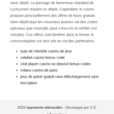
sans dépôt. Le package de bienvenue standard de
Luckyones requiert un dépôt. Cependant, le casino
propose ponctuellement des offres de tours gratuits
sans dépôt pour les nouveaux joueurs via des codes
spéciaux (par exemple, pour s'inscrire et vérifier son
compte). Ces offres sont limitées dans le temps et
communiquées sur leur site ou via des partenaires.
type de clientèle casino de jeux
velobet casino bonus code
club player casino no deposit bonus codes
milano casino de paris
jeux de poker gratuit sans téléchargement sans
inscription
2026
- Développé par C.E.
imprimerie debruxelles