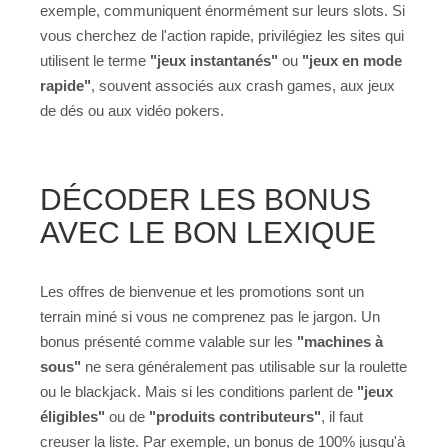
exemple, communiquent énormément sur leurs slots. Si
vous cherchez de l'action rapide, privilégiez les sites qui
utilisent le terme
"jeux instantanés"
ou
"jeux en mode
rapide"
, souvent associés aux crash games, aux jeux
de dés ou aux vidéo pokers.
DÉCODER LES BONUS
AVEC LE BON LEXIQUE
Les offres de bienvenue et les promotions sont un
terrain miné si vous ne comprenez pas le jargon. Un
bonus présenté comme valable sur les
"machines à
sous"
ne sera généralement pas utilisable sur la roulette
ou le blackjack. Mais si les conditions parlent de
"jeux
éligibles"
ou de
"produits contributeurs"
, il faut
creuser la liste. Par exemple, un bonus de 100% jusqu'à