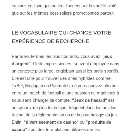
casinos en ligne qui mettent l'accent sur la variété plutôt
que sur les mêmes best-sellers promotionnés partout.
LE VOCABULAIRE QUI CHANGE VOTRE
EXPÉRIENCE DE RECHERCHE
Parmi les termes les plus courants, vous avez
"jeux
d'argent"
. Cette expression est souvent employée dans
un contexte plus large, englobant aussi les paris sportifs.
Elle est utile pour trouver des sites hybrides comme
1xBet, Megapari ou Parimatch, où vous pouvez alterner
entre un match de football et une session de machines à
sous sans changer de compte.
"Jeux de hasard"
est
un synonyme plus technique, fréquent dans les articles
traitant de la réglementation ou de la psychologie du jeu.
Enfin,
"divertissement de casino"
ou
"produits de
casino"
sont des formulations utilisées par les