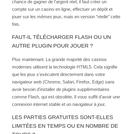
chance de gagner de l'argent réel, il faut créer un
compte sur un casino en ligne, effectuer un dépôt et
jouer sur les mêmes jeux, mais en version “réelle” cette
fois.
FAUT-IL TÉLÉCHARGER FLASH OU UN
AUTRE PLUGIN POUR JOUER ?
Plus maintenant. La grande majorité des casinos
modernes utilisent la technologie HTML5. Cela signifie
que les jeux s'exécutent directement dans votre
navigateur web (Chrome, Safari, Firefox, Edge) sans
avoir besoin d'installer de plugins supplémentaires
comme Flash, qui est obsolète. Il vous suffit d'avoir une
connexion internet stable et un navigateur à jour.
LES PARTIES GRATUITES SONT-ELLES
LIMITÉES EN TEMPS OU EN NOMBRE DE