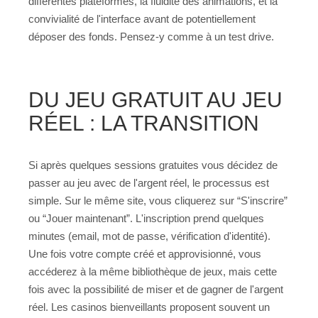
différentes plateformes, la fluidité des animations, et la
convivialité de l'interface avant de potentiellement
déposer des fonds. Pensez-y comme à un test drive.
DU JEU GRATUIT AU JEU
RÉEL : LA TRANSITION
Si après quelques sessions gratuites vous décidez de
passer au jeu avec de l'argent réel, le processus est
simple. Sur le même site, vous cliquerez sur “S'inscrire”
ou “Jouer maintenant”. L'inscription prend quelques
minutes (email, mot de passe, vérification d'identité).
Une fois votre compte créé et approvisionné, vous
accéderez à la même bibliothèque de jeux, mais cette
fois avec la possibilité de miser et de gagner de l'argent
réel. Les casinos bienveillants proposent souvent un