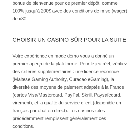
bonus de bienvenue pour ce premier dépôt, comme
100% jusqu'à 200€ avec des conditions de mise (wager)
de x30.
CHOISIR UN CASINO SÛR POUR LA SUITE
Votre expérience en mode démo vous a donné un
premier aperçu de la plateforme. Pour le jeu réel, vérifiez
des critères supplémentaires : une licence reconnue
(Maltese Gaming Authority, Curacao eGaming), la
diversité des moyens de paiement adaptés à la France
(cartes Visa/Mastercard, PayPal, Skrill, Paysafecard,
virement), et la qualité du service client (disponible en
français par chat en direct). Les casinos cités
précédemment remplissent généralement ces
conditions.