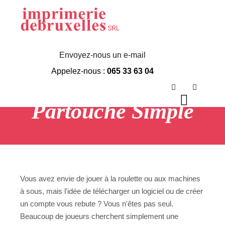
Jeux De Casino
Gratuit Sans
Envoyez-nous un e-mail
Appelez-nous :
065 33 63 04
Telechargement
Rechercher
Plus d’in
Partouche Simple
Menu p
Vous avez envie de jouer à la roulette ou aux machines
à sous, mais l'idée de télécharger un logiciel ou de créer
un compte vous rebute ? Vous n'êtes pas seul.
Beaucoup de joueurs cherchent simplement une