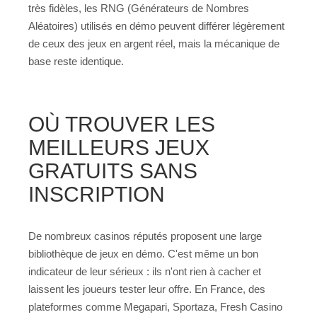
très fidèles, les RNG (Générateurs de Nombres
Aléatoires) utilisés en démo peuvent différer légèrement
de ceux des jeux en argent réel, mais la mécanique de
base reste identique.
OÙ TROUVER LES
MEILLEURS JEUX
GRATUITS SANS
INSCRIPTION
De nombreux casinos réputés proposent une large
bibliothèque de jeux en démo. C'est même un bon
indicateur de leur sérieux : ils n'ont rien à cacher et
laissent les joueurs tester leur offre. En France, des
plateformes comme Megapari, Sportaza, Fresh Casino