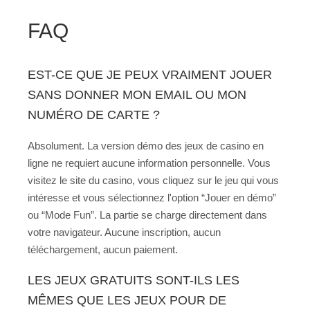
FAQ
EST-CE QUE JE PEUX VRAIMENT JOUER
SANS DONNER MON EMAIL OU MON
NUMÉRO DE CARTE ?
Absolument. La version démo des jeux de casino en
ligne ne requiert aucune information personnelle. Vous
visitez le site du casino, vous cliquez sur le jeu qui vous
intéresse et vous sélectionnez l'option “Jouer en démo”
ou “Mode Fun”. La partie se charge directement dans
votre navigateur. Aucune inscription, aucun
téléchargement, aucun paiement.
LES JEUX GRATUITS SONT-ILS LES
MÊMES QUE LES JEUX POUR DE