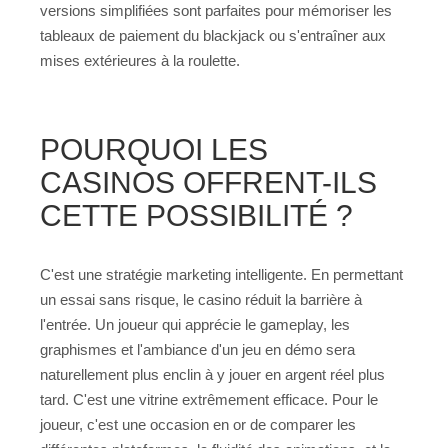
versions simplifiées sont parfaites pour mémoriser les
tableaux de paiement du blackjack ou s'entraîner aux
mises extérieures à la roulette.
POURQUOI LES
CASINOS OFFRENT-ILS
CETTE POSSIBILITÉ ?
C'est une stratégie marketing intelligente. En permettant
un essai sans risque, le casino réduit la barrière à
l'entrée. Un joueur qui apprécie le gameplay, les
graphismes et l'ambiance d'un jeu en démo sera
naturellement plus enclin à y jouer en argent réel plus
tard. C'est une vitrine extrêmement efficace. Pour le
joueur, c'est une occasion en or de comparer les