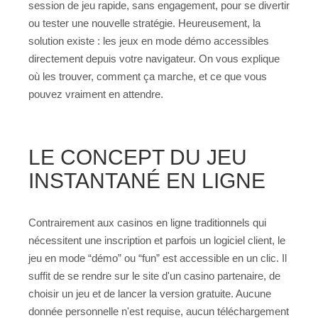
session de jeu rapide, sans engagement, pour se divertir
ou tester une nouvelle stratégie. Heureusement, la
solution existe : les jeux en mode démo accessibles
directement depuis votre navigateur. On vous explique
où les trouver, comment ça marche, et ce que vous
pouvez vraiment en attendre.
LE CONCEPT DU JEU
INSTANTANÉ EN LIGNE
Contrairement aux casinos en ligne traditionnels qui
nécessitent une inscription et parfois un logiciel client, le
jeu en mode “démo” ou “fun” est accessible en un clic. Il
suffit de se rendre sur le site d'un casino partenaire, de
choisir un jeu et de lancer la version gratuite. Aucune
donnée personnelle n'est requise, aucun téléchargement