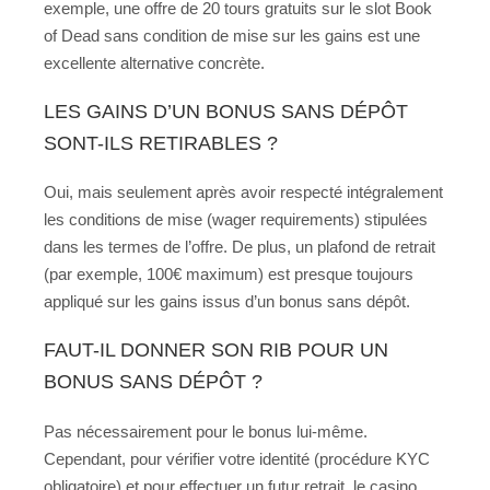
exemple, une offre de 20 tours gratuits sur le slot Book
of Dead sans condition de mise sur les gains est une
excellente alternative concrète.
LES GAINS D’UN BONUS SANS DÉPÔT
SONT-ILS RETIRABLES ?
Oui, mais seulement après avoir respecté intégralement
les conditions de mise (wager requirements) stipulées
dans les termes de l’offre. De plus, un plafond de retrait
(par exemple, 100€ maximum) est presque toujours
appliqué sur les gains issus d’un bonus sans dépôt.
FAUT-IL DONNER SON RIB POUR UN
BONUS SANS DÉPÔT ?
Pas nécessairement pour le bonus lui-même.
Cependant, pour vérifier votre identité (procédure KYC
obligatoire) et pour effectuer un futur retrait, le casino