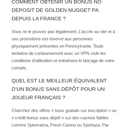
COMMENT OBTENIR UN BONUS NO
DEPOSIT DE GOLDEN NUGGET PA
DEPUIS LA FRANCE ?
Vous ne le pouvez pas légalement. L’accès au site et à
ses promotions est réservé aux personnes
physiquement présentes en Pennsylvanie. Toute
tentative de contournement avec un VPN viole les
conditions d’utilisation et entraînera le blocage de votre
compte.
QUEL EST LE MEILLEUR ÉQUIVALENT
D’UN BONUS SANS DÉPÔT POUR UN
JOUEUR FRANÇAIS ?
Cherchez des offres « tours gratuits sur inscription » ou
« crédit bonus sans dépôt » sur des casinos fiables
comme Spinmama, Fresh Casino ou Sportaza. Par