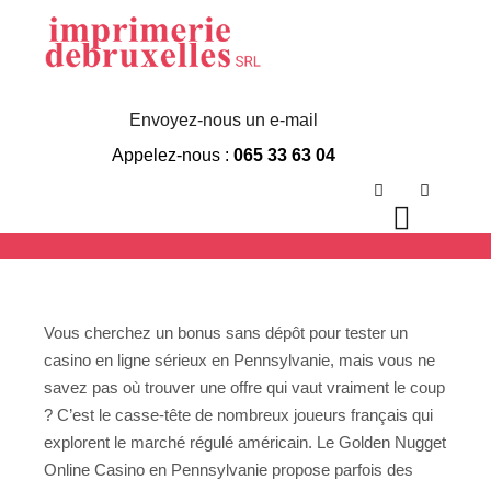
Golden Nugget
Online Casino Pa
Envoyez-nous un e-mail
Appelez-nous :
065 33 63 04
No Deposit Bonus
Rechercher
Plus d’in
Menu p
Vous cherchez un bonus sans dépôt pour tester un
casino en ligne sérieux en Pennsylvanie, mais vous ne
savez pas où trouver une offre qui vaut vraiment le coup
? C’est le casse-tête de nombreux joueurs français qui
explorent le marché régulé américain. Le Golden Nugget
Online Casino en Pennsylvanie propose parfois des