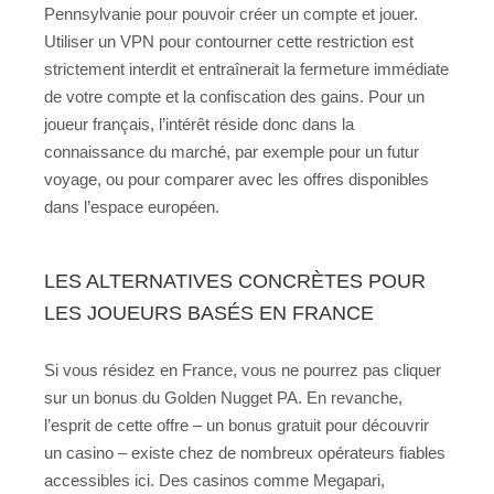
Pennsylvanie pour pouvoir créer un compte et jouer.
Utiliser un VPN pour contourner cette restriction est
strictement interdit et entraînerait la fermeture immédiate
de votre compte et la confiscation des gains. Pour un
joueur français, l’intérêt réside donc dans la
connaissance du marché, par exemple pour un futur
voyage, ou pour comparer avec les offres disponibles
dans l’espace européen.
LES ALTERNATIVES CONCRÈTES POUR
LES JOUEURS BASÉS EN FRANCE
Si vous résidez en France, vous ne pourrez pas cliquer
sur un bonus du Golden Nugget PA. En revanche,
l’esprit de cette offre – un bonus gratuit pour découvrir
un casino – existe chez de nombreux opérateurs fiables
accessibles ici. Des casinos comme Megapari,