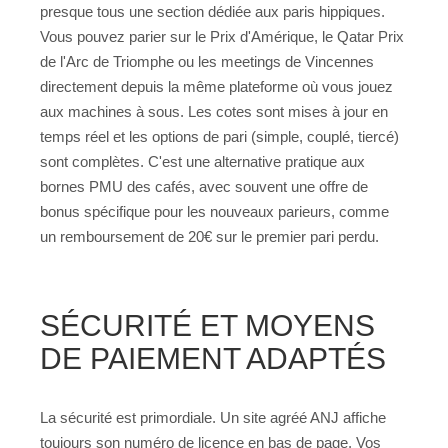
presque tous une section dédiée aux paris hippiques.
Vous pouvez parier sur le Prix d'Amérique, le Qatar Prix
de l'Arc de Triomphe ou les meetings de Vincennes
directement depuis la même plateforme où vous jouez
aux machines à sous. Les cotes sont mises à jour en
temps réel et les options de pari (simple, couplé, tiercé)
sont complètes. C'est une alternative pratique aux
bornes PMU des cafés, avec souvent une offre de
bonus spécifique pour les nouveaux parieurs, comme
un remboursement de 20€ sur le premier pari perdu.
SÉCURITÉ ET MOYENS
DE PAIEMENT ADAPTÉS
La sécurité est primordiale. Un site agréé ANJ affiche
toujours son numéro de licence en bas de page. Vos