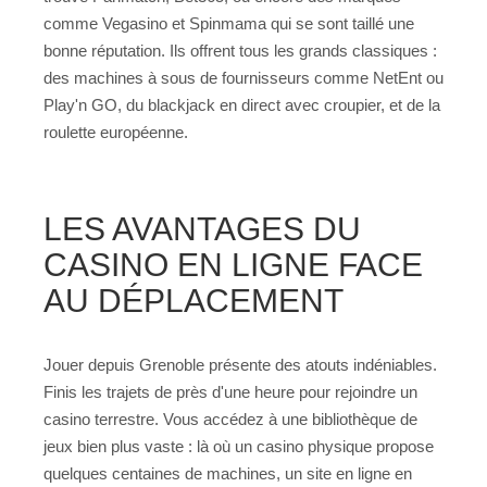
comme Vegasino et Spinmama qui se sont taillé une
bonne réputation. Ils offrent tous les grands classiques :
des machines à sous de fournisseurs comme NetEnt ou
Play'n GO, du blackjack en direct avec croupier, et de la
roulette européenne.
LES AVANTAGES DU
CASINO EN LIGNE FACE
AU DÉPLACEMENT
Jouer depuis Grenoble présente des atouts indéniables.
Finis les trajets de près d'une heure pour rejoindre un
casino terrestre. Vous accédez à une bibliothèque de
jeux bien plus vaste : là où un casino physique propose
quelques centaines de machines, un site en ligne en