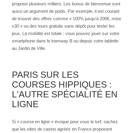
propose plusieurs milliers. Les bonus de bienvenue sont
aussi un argument de poids. Par exemple, il est courant
de trouver des offres comme « 100% jusqu'à 200€, mise
x30 » ou des tours gratuits sans dépôt pour tester les
jeux. La mobilité est totale : vous pouvez jouer sur votre
smartphone dans le tramway B ou depuis votre tablette
au Jardin de Ville.
PARIS SUR LES
COURSES HIPPIQUES :
L'AUTRE SPÉCIALITÉ EN
LIGNE
Si « course en ligne » évoque pour vous le turf, sachez
que les sites de casino agréés en France proposent