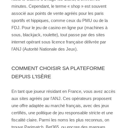
minutes. Cependant, le terme « shop » est souvent
associé aux points de vente agréés pour les paris
sportifs et hippiques, comme ceux du PMU ou de la
FDJ. Pour le jeu de casino en ligne pur (machines à
sous, blackjack, roulette), tout passe par des sites
internet opérant sous licence française délivrée par
l'ANJ (Autorité Nationale des Jeux).
COMMENT CHOISIR SA PLATEFORME
DEPUIS L'ISÈRE
En tant que joueur résidant en France, vous avez accès
aux sites agréés par l'ANJ. Ces opérateurs proposent
une offre adaptée au marché français, avec des jeux
certifiés, une politique de jeu responsable stricte et une
fiscalité claire. Parmi les noms les plus reconnus, on
trouve Parimatch, Bet365, ou encore des marques