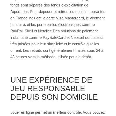
fonds sont séparés des fonds d'exploitation de
l'opérateur. Pour déposer et retirer, les options courantes
en France incluent la carte Visa/Mastercard, le virement
bancaire, et les portefeuilles électroniques comme
PayPal, Skrill et Neteller. Des solutions de paiement
instantané comme PaySafeCard et Neosurf sont aussi
très prisées pour leur simplicité et le contrôle qu'elles
offrent. Les retraits sont généralement traités sous 24 à
48 heures vers la méthode utilisée pour le dépôt.
UNE EXPÉRIENCE DE
JEU RESPONSABLE
DEPUIS SON DOMICILE
Jouer en ligne permet un meilleur contrôle. Vous pouvez