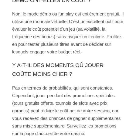
DÉMO ONT-ELLES UN COÛT ?
Non, le mode démo ou fun play est entièrement gratuit. Il
utilise une monnaie virtuelle. C'est un excellent outil pour
évaluer le coût potentiel d'un jeu (sa volatilité, la
fréquence des bonus) sans risquer un centime. Profitez-
en pour tester plusieurs titres avant de décider sur
lesquels engager votre budget réel.
Y A-T-IL DES MOMENTS OÙ JOUER
COÛTE MOINS CHER ?
Pas en termes de probabilités, qui sont constantes.
Cependant, jouer pendant des promotions spéciales
(tours gratuits offerts, tournois de slots avec prix
garantis) peut réduire le coût net de votre session, car
vous recevez des chances de gagner supplémentaires
sans mise supplémentaire. Surveillez les promotions
sur la page d'accueil de votre casino.