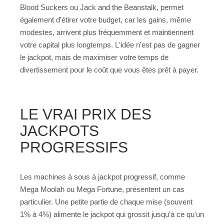
Blood Suckers ou Jack and the Beanstalk, permet
également d'étirer votre budget, car les gains, même
modestes, arrivent plus fréquemment et maintiennent
votre capital plus longtemps. L'idée n'est pas de gagner
le jackpot, mais de maximiser votre temps de
divertissement pour le coût que vous êtes prêt à payer.
LE VRAI PRIX DES
JACKPOTS
PROGRESSIFS
Les machines à sous à jackpot progressif, comme
Mega Moolah ou Mega Fortune, présentent un cas
particulier. Une petite partie de chaque mise (souvent
1% à 4%) alimente le jackpot qui grossit jusqu'à ce qu'un