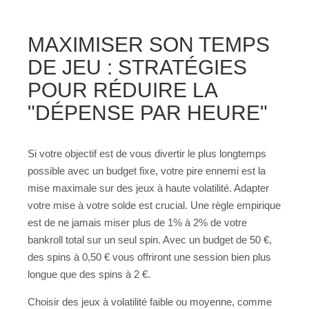
MAXIMISER SON TEMPS
DE JEU : STRATÉGIES
POUR RÉDUIRE LA
"DÉPENSE PAR HEURE"
Si votre objectif est de vous divertir le plus longtemps
possible avec un budget fixe, votre pire ennemi est la
mise maximale sur des jeux à haute volatilité. Adapter
votre mise à votre solde est crucial. Une règle empirique
est de ne jamais miser plus de 1% à 2% de votre
bankroll total sur un seul spin. Avec un budget de 50 €,
des spins à 0,50 € vous offriront une session bien plus
longue que des spins à 2 €.
Choisir des jeux à volatilité faible ou moyenne, comme