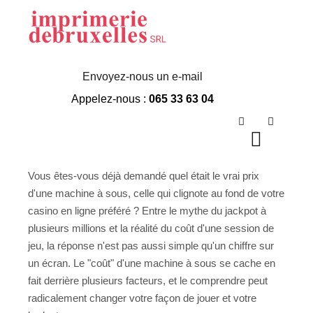
Combien Coute Une
Machine À Sous
Envoyez-nous un e-mail
Appelez-nous :
065 33 63 04
Rechercher
Plus d’in
Menu p
Vous êtes-vous déjà demandé quel était le vrai prix
d'une machine à sous, celle qui clignote au fond de votre
casino en ligne préféré ? Entre le mythe du jackpot à
plusieurs millions et la réalité du coût d'une session de
jeu, la réponse n'est pas aussi simple qu'un chiffre sur
un écran. Le "coût" d'une machine à sous se cache en
fait derrière plusieurs facteurs, et le comprendre peut
radicalement changer votre façon de jouer et votre