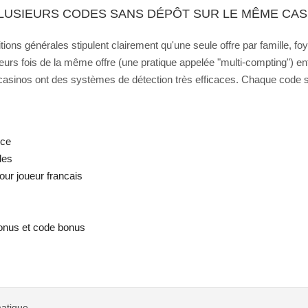
PLUSIEURS CODES SANS DÉPÔT SUR LE MÊME CAS
itions générales stipulent clairement qu'une seule offre par famille, fo
ieurs fois de la même offre (une pratique appelée "multi-compting") e
casinos ont des systèmes de détection très efficaces. Chaque code s
nce
des
our joueur francais
bonus et code bonus
matique