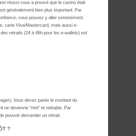
test réussi vous a prouvé que le casino était
 est généralement bien plus important. Par
nfiance, vous pouvez y aller sereinement.
re, carte Visa/Mastercard, mais aussi e-
s retraits (24 à 48h pour les e-wallets) est
ager). Vous devez parier le montant du
t ne devienne "réel" et retirable. Par
e pouvoir demander un retrait.
ÔT ?