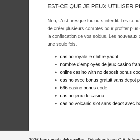
EST-CE QUE JE PEUX UTILISER 
Non, c'est presque toujours interdit. Les cond
de créer plusieurs comptes pour profiter plus
la confiscation de vos soldus. Les nouveaux 
une seule fois.
casino royale le chiffre yacht
nombre d'employés de jeux casino fra
online casino with no deposit bonus co
casino avec bonus gratuit sans depot p
666 casino bonus code
casino jeux de casino
casino volcanic slot sans depot avec 
2026
- Développé par C.E. Infor
imprimerie debruxelles