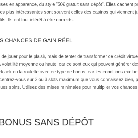
uses en apparence, du style "50€ gratuit sans dépôt". Elles cachent 
s les plus intéressantes sont souvent celles des casinos qui viennent j
s. Ils ont tout intérêt à être corrects.
S CHANCES DE GAIN RÉEL
de jouer pour le plaisir, mais de tenter de transformer ce crédit virtuel
 volatilité moyenne ou haute, car ce sont eux qui peuvent générer des g
kjack ou la roulette avec ce type de bonus, car les conditions exclue
ncentrez-vous sur 2 ou 3 slots maximum que vous connaissez bien, p
ques spins. Utilisez des mises minimales pour multiplier vos chances
E BONUS SANS DÉPÔT