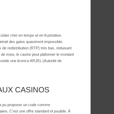
 coûter cher en temps et en frustration.
etrait des gains quasiment impossible.
 de redistribution (RTP) très bas, réduisant
 de mise, le casino peut plafonner le montant
ossède une licence ARJEL (Autorité de
AUX CASINOS
no a pu proposer un code comme
ins. C'est une offre standard et jouable. À