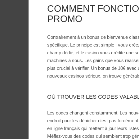
COMMENT FONCTIO
PROMO
Contrairement à un bonus de bienvenue classiq
spécifique. Le principe est simple : vous cré
champ dédié, et le casino vous crédite une som
machines à sous. Les gains que vous réalisez
plus crucial à vérifier. Un bonus de 10€ avec 
nouveaux casinos sérieux, on trouve générale
OÙ TROUVER LES CODES VALABL
Les codes changent constamment. Les nouveaux
endroit pour les dénicher n'est pas forcément l
en ligne français qui mettent à jour leurs lis
Méfiez-vous des codes qui semblent trop géné