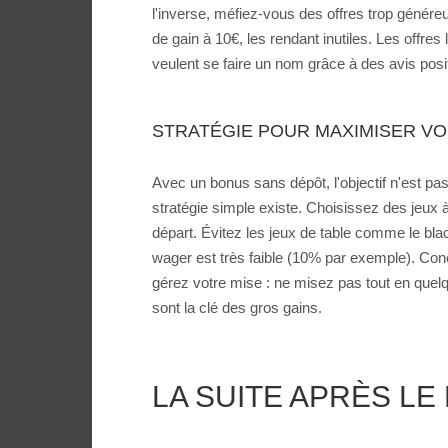
l'inverse, méfiez-vous des offres trop génére
de gain à 10€, les rendant inutiles. Les offre
veulent se faire un nom grâce à des avis positif
STRATÉGIE POUR MAXIMISER VO
Avec un bonus sans dépôt, l'objectif n'est pas 
stratégie simple existe. Choisissez des jeux à
départ. Évitez les jeux de table comme le blac
wager est très faible (10% par exemple). Co
gérez votre mise : ne misez pas tout en quel
sont la clé des gros gains.
LA SUITE APRÈS L