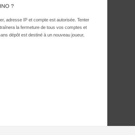
INO ?
yer, adresse IP et compte est autorisée. Tenter
ntraînera la fermeture de tous vos comptes et
ans dépôt est destiné à un nouveau joueur,