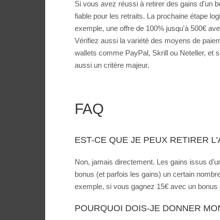
Si vous avez réussi à retirer des gains d'un bo
fiable pour les retraits. La prochaine étape 
exemple, une offre de 100% jusqu'à 500€ ave
Vérifiez aussi la variété des moyens de paiem
wallets comme PayPal, Skrill ou Neteller, et 
aussi un critère majeur.
FAQ
EST-CE QUE JE PEUX RETIRER 
Non, jamais directement. Les gains issus d'u
bonus (et parfois les gains) un certain nombre 
exemple, si vous gagnez 15€ avec un bonus d
POURQUOI DOIS-JE DONNER MO