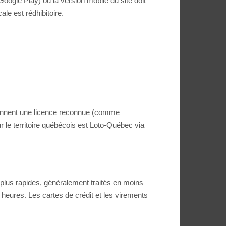
oogle Play) ou la version mobile du site doit
ale est rédhibitoire.
étiennent une licence reconnue (comme
 le territoire québécois est Loto-Québec via
 plus rapides, généralement traités en moins
heures. Les cartes de crédit et les virements