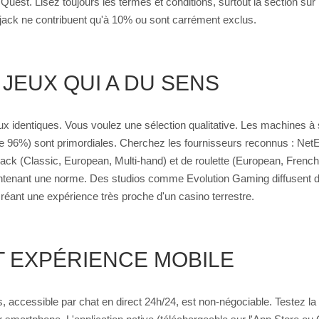
t. Lisez toujours les termes et conditions, surtout la section sur le
kjack ne contribuent qu'à 10% ou sont carrément exclus.
JEUX QUI A DU SENS
x identiques. Vous voulez une sélection qualitative. Les machines à
 96%) sont primordiales. Cherchez les fournisseurs reconnus : NetE
jack (Classic, European, Multi-hand) et de roulette (European, French,
intenant une norme. Des studios comme Evolution Gaming diffusent des
créant une expérience très proche d'un casino terrestre.
T EXPÉRIENCE MOBILE
, accessible par chat en direct 24h/24, est non-négociable. Testez la