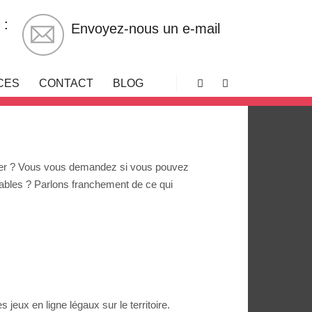
 :
Envoyez-nous un e-mail
CES
CONTACT
BLOG
Rechercher
Plus d’infos
cer ? Vous vous demandez si vous pouvez
tables ? Parlons franchement de ce qui
eux en ligne légaux sur le territoire.