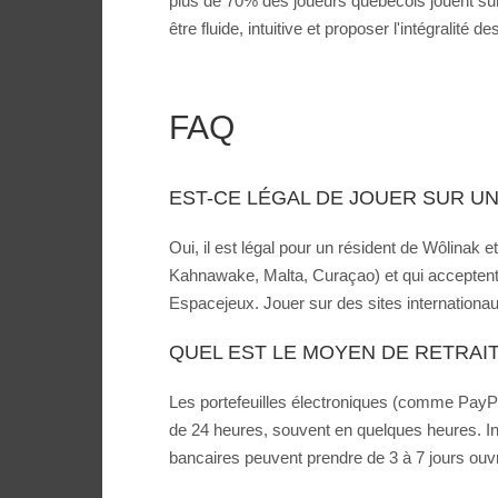
plus de 70% des joueurs québécois jouent sur 
être fluide, intuitive et proposer l'intégralit
FAQ
EST-CE LÉGAL DE JOUER SUR UN
Oui, il est légal pour un résident de Wôlinak
Kahnawake, Malta, Curaçao) et qui acceptent 
Espacejeux. Jouer sur des sites internationau
QUEL EST LE MOYEN DE RETRAIT
Les portefeuilles électroniques (comme PayPal
de 24 heures, souvent en quelques heures. Int
bancaires peuvent prendre de 3 à 7 jours ouv