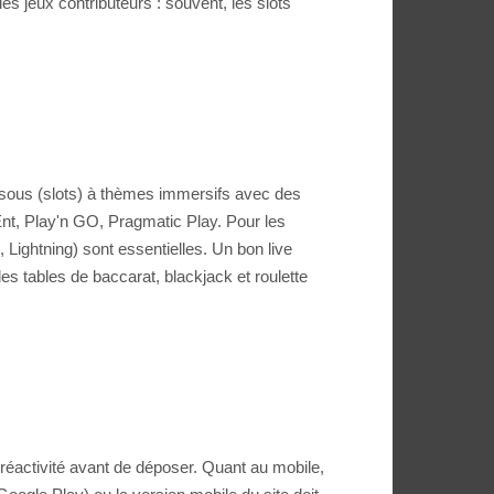
s jeux contributeurs : souvent, les slots
 sous (slots) à thèmes immersifs avec des
nt, Play'n GO, Pragmatic Play. Pour les
 Lightning) sont essentielles. Un bon live
 tables de baccarat, blackjack et roulette
 réactivité avant de déposer. Quant au mobile,