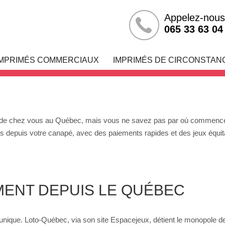
Appelez-nous
ak En Ligne
065 33 63 04
IMPRIMÉS COMMERCIAUX
IMPRIMÉS DE CIRCONSTAN
rès de chez vous au Québec, mais vous ne savez pas par où commen
les depuis votre canapé, avec des paiements rapides et des jeux équi
ENT DEPUIS LE QUÉBEC
nique. Loto-Québec, via son site Espacejeux, détient le monopole des j