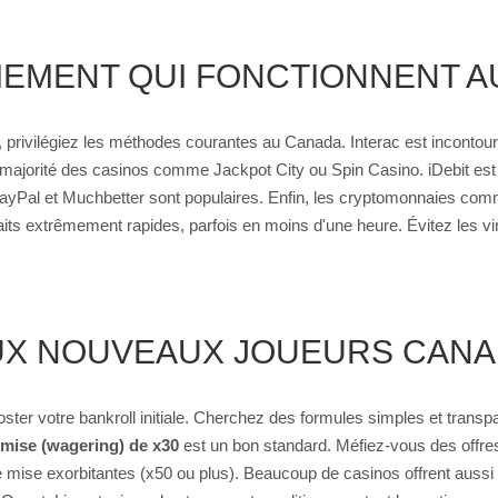
IEMENT QUI FONCTIONNENT 
, privilégiez les méthodes courantes au Canada. Interac est incontourn
majorité des casinos comme Jackpot City ou Spin Casino. iDebit est u
, PayPal et Muchbetter sont populaires. Enfin, les cryptomonnaies com
s extrêmement rapides, parfois en moins d'une heure. Évitez les vir
UX NOUVEAUX JOUEURS CANA
ster votre bankroll initiale. Cherchez des formules simples et tran
 mise (wagering) de x30
est un bon standard. Méfiez-vous des offr
mise exorbitantes (x50 ou plus). Beaucoup de casinos offrent aussi de