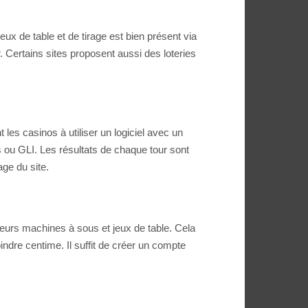
ux de table et de tirage est bien présent via
 Certains sites proposent aussi des loteries
es casinos à utiliser un logiciel avec un
u GLI. Les résultats de chaque tour sont
age du site.
leurs machines à sous et jeux de table. Cela
ndre centime. Il suffit de créer un compte