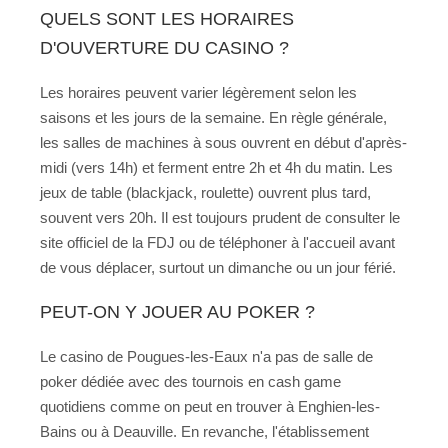
QUELS SONT LES HORAIRES
D'OUVERTURE DU CASINO ?
Les horaires peuvent varier légèrement selon les
saisons et les jours de la semaine. En règle générale,
les salles de machines à sous ouvrent en début d'après-
midi (vers 14h) et ferment entre 2h et 4h du matin. Les
jeux de table (blackjack, roulette) ouvrent plus tard,
souvent vers 20h. Il est toujours prudent de consulter le
site officiel de la FDJ ou de téléphoner à l'accueil avant
de vous déplacer, surtout un dimanche ou un jour férié.
PEUT-ON Y JOUER AU POKER ?
Le casino de Pougues-les-Eaux n'a pas de salle de
poker dédiée avec des tournois en cash game
quotidiens comme on peut en trouver à Enghien-les-
Bains ou à Deauville. En revanche, l'établissement