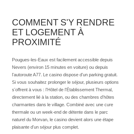
COMMENT S'Y RENDRE
ET LOGEMENT À
PROXIMITÉ
Pougues-les-Eaux est facilement accessible depuis
Nevers (environ 15 minutes en voiture) ou depuis
l'autoroute A77. Le casino dispose d'un parking gratuit.
Si vous souhaitez prolonger le séjour, plusieurs options
s'offrent à vous : l'Hôtel de l'Établissement Thermal,
directement lié à la station, ou des chambres d'hôtes
charmantes dans le village. Combiné avec une cure
thermale ou un week-end de détente dans le parc
naturel du Morvan, le casino devient alors une étape
plaisante d'un séjour plus complet.