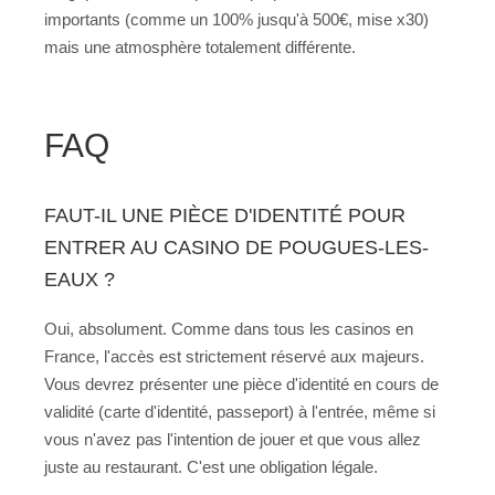
importants (comme un 100% jusqu'à 500€, mise x30)
mais une atmosphère totalement différente.
FAQ
FAUT-IL UNE PIÈCE D'IDENTITÉ POUR
ENTRER AU CASINO DE POUGUES-LES-
EAUX ?
Oui, absolument. Comme dans tous les casinos en
France, l'accès est strictement réservé aux majeurs.
Vous devrez présenter une pièce d'identité en cours de
validité (carte d'identité, passeport) à l'entrée, même si
vous n'avez pas l'intention de jouer et que vous allez
juste au restaurant. C'est une obligation légale.