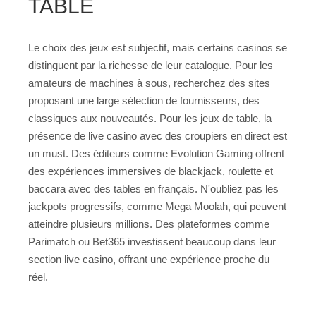
TABLE
Le choix des jeux est subjectif, mais certains casinos se
distinguent par la richesse de leur catalogue. Pour les
amateurs de machines à sous, recherchez des sites
proposant une large sélection de fournisseurs, des
classiques aux nouveautés. Pour les jeux de table, la
présence de live casino avec des croupiers en direct est
un must. Des éditeurs comme Evolution Gaming offrent
des expériences immersives de blackjack, roulette et
baccara avec des tables en français. N'oubliez pas les
jackpots progressifs, comme Mega Moolah, qui peuvent
atteindre plusieurs millions. Des plateformes comme
Parimatch ou Bet365 investissent beaucoup dans leur
section live casino, offrant une expérience proche du
réel.