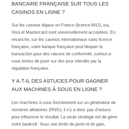
BANCAIRE FRANÇAISE SUR TOUS LES
CASINOS EN LIGNE ?
Sur les casinos légaux en France (licence ANJ), oui,
Visa et Mastercard sont universellement acceptées. En
revanche, sur les casinos internationaux sans licence
française, votre banque française peut bloquer la
transaction pour des raisons de conformité, surtout si
vous tentez de jouer sur des jeux interdits par la
régulation française.
Y A-T-IL DES ASTUCES POUR GAGNER
AUX MACHINES À SOUS EN LIGNE ?
Les machines à sous fonctionnent sur un générateur de
nombres aléatoires (RNG), il n'y a donc pas d'astuce
pour influencer le résultat. La seule stratégie est de gérer
votre bankroll : fixez une limite de perte et de gain,