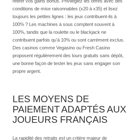
retirer vos gains bonus. Privilégiez les offres avec des
conditions de mise raisonnables (x20 à x35) et lisez
toujours les petites lignes : les jeux contribuent-ils à
100% ? Les machines à sous comptent souvent à
100%, tandis que la roulette ou le blackjack ne
contribuent parfois qu'à 10% ou sont carrément exclus.
Des casinos comme Vegasino ou Fresh Casino
proposent régulièrement des tours gratuits sans dépôt,
une bonne façon de tester les jeux sans engager son
propre argent.
LES MOYENS DE
PAIEMENT ADAPTÉS AUX
JOUEURS FRANÇAIS
La rapidité des retraits est un critère majeur de