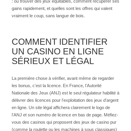
: où trouver des jeux équitables, comment récupérer ses
gains rapidement, et quelles sont les offres qui valent
vraiment le coup, sans langue de bois.
COMMENT IDENTIFIER
UN CASINO EN LIGNE
SÉRIEUX ET LÉGAL
La première chose à vérifier, avant même de regarder
les bonus, c'est la licence. En France, l'Autorité
Nationale des Jeux (ANJ) est le seul régulateur habilité à
délivrer des licences pour l'exploitation des jeux d'argent
en ligne. Un site légal affichera clairement le logo de
l'ANJ et son numéro de licence en bas de page. Méfiez-
vous des casinos qui proposent des jeux de casino pur
(comme la roulette ou les machines à sous classiques)