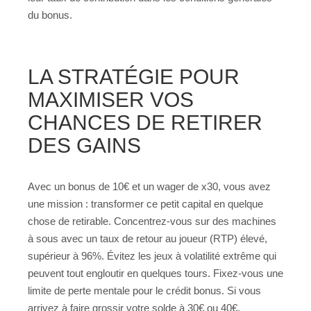
du bonus.
LA STRATÉGIE POUR
MAXIMISER VOS
CHANCES DE RETIRER
DES GAINS
Avec un bonus de 10€ et un wager de x30, vous avez
une mission : transformer ce petit capital en quelque
chose de retirable. Concentrez-vous sur des machines
à sous avec un taux de retour au joueur (RTP) élevé,
supérieur à 96%. Évitez les jeux à volatilité extrême qui
peuvent tout engloutir en quelques tours. Fixez-vous une
limite de perte mentale pour le crédit bonus. Si vous
arrivez à faire grossir votre solde à 30€ ou 40€,