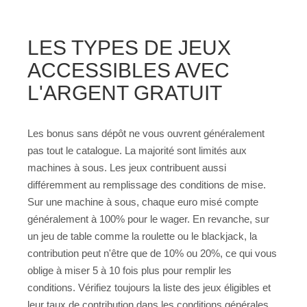
LES TYPES DE JEUX
ACCESSIBLES AVEC
L'ARGENT GRATUIT
Les bonus sans dépôt ne vous ouvrent généralement
pas tout le catalogue. La majorité sont limités aux
machines à sous. Les jeux contribuent aussi
différemment au remplissage des conditions de mise.
Sur une machine à sous, chaque euro misé compte
généralement à 100% pour le wager. En revanche, sur
un jeu de table comme la roulette ou le blackjack, la
contribution peut n'être que de 10% ou 20%, ce qui vous
oblige à miser 5 à 10 fois plus pour remplir les
conditions. Vérifiez toujours la liste des jeux éligibles et
leur taux de contribution dans les conditions générales