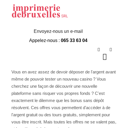
Casino Games With
No Deposit Bonus
Envoyez-nous un e-mail
Appelez-nous :
065 33 63 04
Rechercher
Plus d’in
Menu p
Vous en avez assez de devoir déposer de l'argent avant
même de pouvoir tester un nouveau casino ? Vous
cherchez une façon de découvrir une nouvelle
plateforme sans risquer vos propres fonds ? C'est
exactement le dilemme que les bonus sans dépôt
résolvent. Ces offres vous permettent d'accéder à de
l'argent gratuit ou des tours gratuits, simplement pour
vous être inscrit. Mais toutes les offres ne se valent pas,