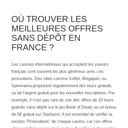
OÙ TROUVER LES
MEILLEURES OFFRES
SANS DÉPÔT EN
FRANCE ?
Les casinos internationaux qui acceptent les joueurs
français sont souvent les plus généreux avec ces
promotions. Des sites comme 1xBet, Megapari, ou
Spinmama proposent régulièrement des tours gratuits
ou de l'argent gratuit pour les nouvelles inscriptions. Par
exemple, il n'est pas rare de voir des offres de 20 tours
gratuits sans dépôt sur le jeu Book of Dead, ou un bonus
de 5€ gratuit sur Starburst. Il est essentiel de vérifier la
section "Promotions" de chaque casino, car ces offres