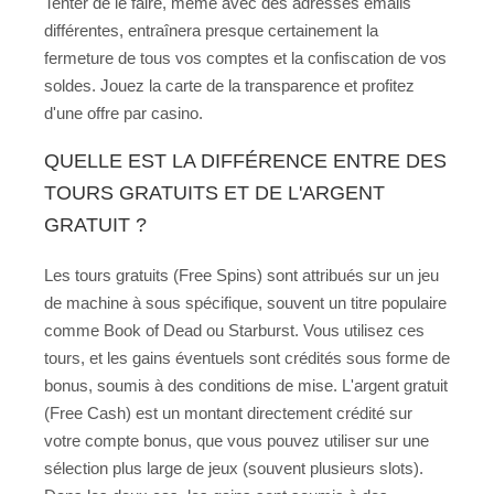
Tenter de le faire, même avec des adresses emails
différentes, entraînera presque certainement la
fermeture de tous vos comptes et la confiscation de vos
soldes. Jouez la carte de la transparence et profitez
d'une offre par casino.
QUELLE EST LA DIFFÉRENCE ENTRE DES
TOURS GRATUITS ET DE L'ARGENT
GRATUIT ?
Les tours gratuits (Free Spins) sont attribués sur un jeu
de machine à sous spécifique, souvent un titre populaire
comme Book of Dead ou Starburst. Vous utilisez ces
tours, et les gains éventuels sont crédités sous forme de
bonus, soumis à des conditions de mise. L'argent gratuit
(Free Cash) est un montant directement crédité sur
votre compte bonus, que vous pouvez utiliser sur une
sélection plus large de jeux (souvent plusieurs slots).