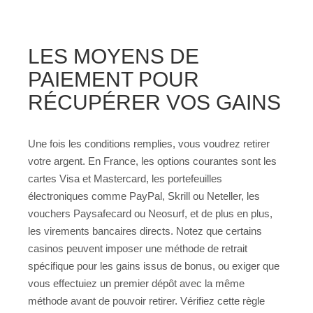
LES MOYENS DE
PAIEMENT POUR
RÉCUPÉRER VOS GAINS
Une fois les conditions remplies, vous voudrez retirer
votre argent. En France, les options courantes sont les
cartes Visa et Mastercard, les portefeuilles
électroniques comme PayPal, Skrill ou Neteller, les
vouchers Paysafecard ou Neosurf, et de plus en plus,
les virements bancaires directs. Notez que certains
casinos peuvent imposer une méthode de retrait
spécifique pour les gains issus de bonus, ou exiger que
vous effectuiez un premier dépôt avec la même
méthode avant de pouvoir retirer. Vérifiez cette règle