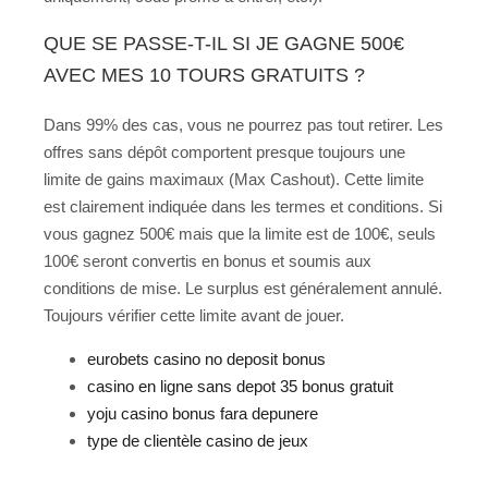
QUE SE PASSE-T-IL SI JE GAGNE 500€
AVEC MES 10 TOURS GRATUITS ?
Dans 99% des cas, vous ne pourrez pas tout retirer. Les
offres sans dépôt comportent presque toujours une
limite de gains maximaux (Max Cashout). Cette limite
est clairement indiquée dans les termes et conditions. Si
vous gagnez 500€ mais que la limite est de 100€, seuls
100€ seront convertis en bonus et soumis aux
conditions de mise. Le surplus est généralement annulé.
Toujours vérifier cette limite avant de jouer.
eurobets casino no deposit bonus
casino en ligne sans depot 35 bonus gratuit
yoju casino bonus fara depunere
type de clientèle casino de jeux