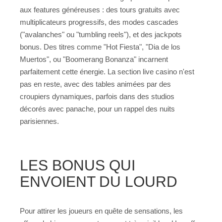
aux features généreuses : des tours gratuits avec
multiplicateurs progressifs, des modes cascades
("avalanches" ou "tumbling reels"), et des jackpots
bonus. Des titres comme "Hot Fiesta", "Dia de los
Muertos", ou "Boomerang Bonanza" incarnent
parfaitement cette énergie. La section live casino n'est
pas en reste, avec des tables animées par des
croupiers dynamiques, parfois dans des studios
décorés avec panache, pour un rappel des nuits
parisiennes.
LES BONUS QUI
ENVOIENT DU LOURD
Pour attirer les joueurs en quête de sensations, les