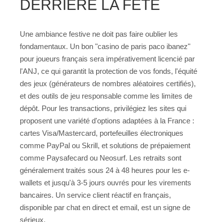
DERRIÈRE LA FÊTE
Une ambiance festive ne doit pas faire oublier les
fondamentaux. Un bon "casino de paris paco ibanez"
pour joueurs français sera impérativement licencié par
l'ANJ, ce qui garantit la protection de vos fonds, l'équité
des jeux (générateurs de nombres aléatoires certifiés),
et des outils de jeu responsable comme les limites de
dépôt. Pour les transactions, privilégiez les sites qui
proposent une variété d'options adaptées à la France :
cartes Visa/Mastercard, portefeuilles électroniques
comme PayPal ou Skrill, et solutions de prépaiement
comme Paysafecard ou Neosurf. Les retraits sont
généralement traités sous 24 à 48 heures pour les e-
wallets et jusqu'à 3-5 jours ouvrés pour les virements
bancaires. Un service client réactif en français,
disponible par chat en direct et email, est un signe de
sérieux.