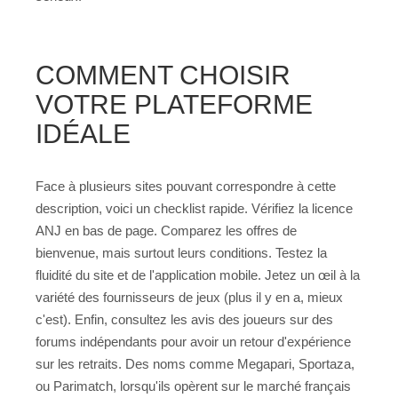
COMMENT CHOISIR
VOTRE PLATEFORME
IDÉALE
Face à plusieurs sites pouvant correspondre à cette
description, voici un checklist rapide. Vérifiez la licence
ANJ en bas de page. Comparez les offres de
bienvenue, mais surtout leurs conditions. Testez la
fluidité du site et de l'application mobile. Jetez un œil à la
variété des fournisseurs de jeux (plus il y en a, mieux
c'est). Enfin, consultez les avis des joueurs sur des
forums indépendants pour avoir un retour d'expérience
sur les retraits. Des noms comme Megapari, Sportaza,
ou Parimatch, lorsqu'ils opèrent sur le marché français