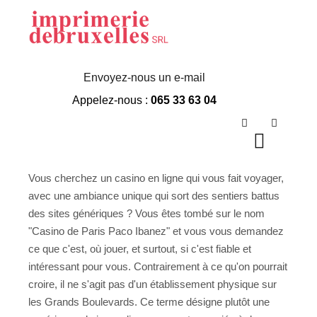
Casino De Paris
Paco Ibanez
Envoyez-nous un e-mail
Appelez-nous :
065 33 63 04
Rechercher
Plus d’in
Menu p
Vous cherchez un casino en ligne qui vous fait voyager,
avec une ambiance unique qui sort des sentiers battus
des sites génériques ? Vous êtes tombé sur le nom
"Casino de Paris Paco Ibanez" et vous vous demandez
ce que c'est, où jouer, et surtout, si c'est fiable et
intéressant pour vous. Contrairement à ce qu'on pourrait
croire, il ne s'agit pas d'un établissement physique sur
les Grands Boulevards. Ce terme désigne plutôt une