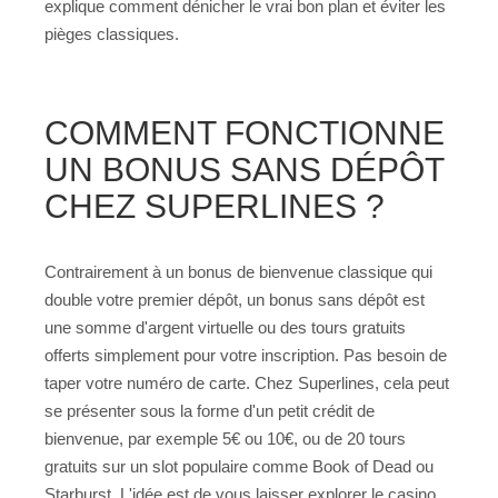
explique comment dénicher le vrai bon plan et éviter les
pièges classiques.
COMMENT FONCTIONNE
UN BONUS SANS DÉPÔT
CHEZ SUPERLINES ?
Contrairement à un bonus de bienvenue classique qui
double votre premier dépôt, un bonus sans dépôt est
une somme d'argent virtuelle ou des tours gratuits
offerts simplement pour votre inscription. Pas besoin de
taper votre numéro de carte. Chez Superlines, cela peut
se présenter sous la forme d'un petit crédit de
bienvenue, par exemple 5€ ou 10€, ou de 20 tours
gratuits sur un slot populaire comme Book of Dead ou
Starburst. L'idée est de vous laisser explorer le casino,