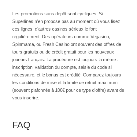
Les promotions sans dépôt sont cycliques. Si
Superlines n'en propose pas au moment où vous lisez
ces lignes, d'autres casinos sérieux le font
régulièrement. Des opérateurs comme Vegasino,
Spinmama, ou Fresh Casino ont souvent des offres de
tours gratuits ou de crédit gratuit pour les nouveaux
joueurs français. La procédure est toujours la même :
inscription, validation du compte, saisie du code si
nécessaire, et le bonus est crédité. Comparez toujours
les conditions de mise et la limite de retrait maximum
(souvent plafonnée à 100€ pour ce type d'offre) avant de
vous inscrire.
FAQ