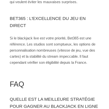
qui veulent éviter les mauvaises surprises.
BET365 : L'EXCELLENCE DU JEU EN
DIRECT
Si le blackjack live est votre priorité, Bet365 est une
référence. Les studios sont somptueux, les options de
personnalisation nombreuses (vitesse de jeu, vue des
cartes) et la stabilité du stream impeccable. Il faut
cependant vérifier son éligibilité depuis la France.
FAQ
QUELLE EST LA MEILLEURE STRATÉGIE
POUR GAGNER AU BLACKJACK EN LIGNE