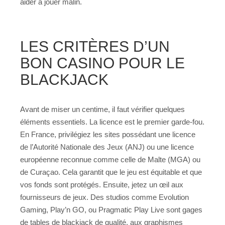
aider à jouer malin.
LES CRITÈRES D’UN
BON CASINO POUR LE
BLACKJACK
Avant de miser un centime, il faut vérifier quelques
éléments essentiels. La licence est le premier garde-fou.
En France, privilégiez les sites possédant une licence
de l’Autorité Nationale des Jeux (ANJ) ou une licence
européenne reconnue comme celle de Malte (MGA) ou
de Curaçao. Cela garantit que le jeu est équitable et que
vos fonds sont protégés. Ensuite, jetez un œil aux
fournisseurs de jeux. Des studios comme Evolution
Gaming, Play’n GO, ou Pragmatic Play Live sont gages
de tables de blackjack de qualité, aux graphismes