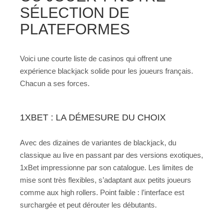
SÉLECTION DE
PLATEFORMES
Voici une courte liste de casinos qui offrent une
expérience blackjack solide pour les joueurs français.
Chacun a ses forces.
1XBET : LA DÉMESURE DU CHOIX
Avec des dizaines de variantes de blackjack, du
classique au live en passant par des versions exotiques,
1xBet impressionne par son catalogue. Les limites de
mise sont très flexibles, s’adaptant aux petits joueurs
comme aux high rollers. Point faible : l’interface est
surchargée et peut dérouter les débutants.