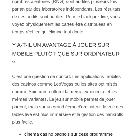
nombres aléatoires (RNG) sont audités plusieurs fois
par an par des laboratoires indépendants. Les résultats
de ces audits sont publics. Pour le blackjack live, vous
voyez physiquement les cartes être distribuées en
temps réel, ce qui élimine tout doute.
Y A-T-IL UN AVANTAGE À JOUER SUR
MOBILE PLUTÔT QUE SUR ORDINATEUR
?
C’est une question de confort. Les applications mobiles
des casinos comme LeoVegas ou les sites optimisés
comme Spinmama offrent la même expérience et les
mêmes variantes. Le jeu sur mobile permet de jouer
partout, mais sur un grand écran d’ordinateur, la vue des
tables live est plus immersive et la gestion des bankrolls
plus facile.
cinema casino bagnols sur ceze programme