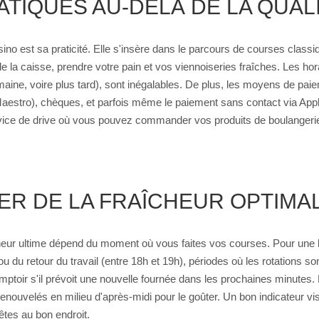
ATIQUES AU-DELÀ DE LA QUAL
sino est sa praticité. Elle s'insère dans le parcours de courses class
e la caisse, prendre votre pain et vos viennoiseries fraîches. Les ho
ine, voire plus tard), sont inégalables. De plus, les moyens de pa
Maestro), chèques, et parfois même le paiement sans contact via App
ce de drive où vous pouvez commander vos produits de boulangerie en
R DE LA FRAÎCHEUR OPTIMAL
eur ultime dépend du moment où vous faites vos courses. Pour une ba
u du retour du travail (entre 18h et 19h), périodes où les rotations s
ptoir s'il prévoit une nouvelle fournée dans les prochaines minutes. P
ouvelés en milieu d'après-midi pour le goûter. Un bon indicateur visuel
êtes au bon endroit.