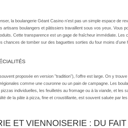
enser, la boulangerie Géant Casino n'est pas un simple espace de rev
es artisans boulangers et pâtissiers travaillent sous vos yeux. Vous pou
 produits. Cette transparence est un gage de fraîcheur immédiate. Les
rtes chances de tomber sur des baguettes sorties du four moins d'un
ÉCIALITÉS
(souvent proposée en version "tradition"), l'offre est large. On y tro
ités régionales comme une couronne ou un pain de campagne. Les bou
pizzas individuelles, les feuilletés au fromage ou à la viande, et le
té de la pâte à pizza, fine et croustillante, est souvent saluée par les 
IE ET VIENNOISERIE : DU FAI