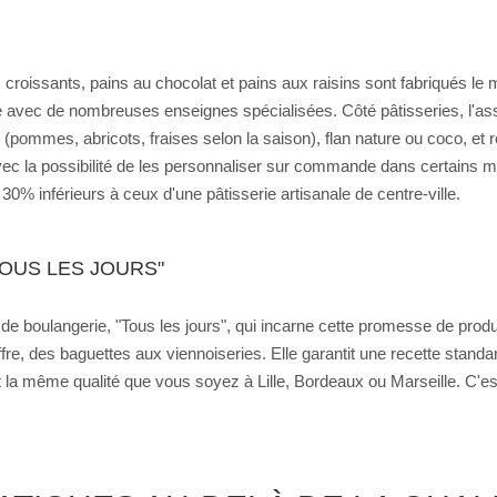
es croissants, pains au chocolat et pains aux raisins sont fabriqués le m
lise avec de nombreuses enseignes spécialisées. Côté pâtisseries, l'as
its (pommes, abricots, fraises selon la saison), flan nature ou coco, e
vec la possibilité de les personnaliser sur commande dans certains mag
0% inférieurs à ceux d'une pâtisserie artisanale de centre-ville.
OUS LES JOURS"
 boulangerie, "Tous les jours", qui incarne cette promesse de produi
re, des baguettes aux viennoiseries. Elle garantit une recette standard
 la même qualité que vous soyez à Lille, Bordeaux ou Marseille. C'est 