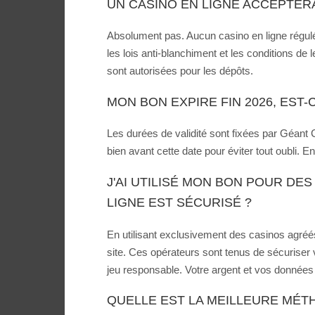
UN CASINO EN LIGNE ACCEPTER
Absolument pas. Aucun casino en ligne régulé 
les lois anti-blanchiment et les conditions de
sont autorisées pour les dépôts.
MON BON EXPIRE FIN 2026, EST
Les durées de validité sont fixées par Géant Ca
bien avant cette date pour éviter tout oubli. 
J'AI UTILISÉ MON BON POUR D
LIGNE EST SÉCURISÉ ?
En utilisant exclusivement des casinos agréés 
site. Ces opérateurs sont tenus de sécuriser vo
jeu responsable. Votre argent et vos données 
QUELLE EST LA MEILLEURE MÉTH