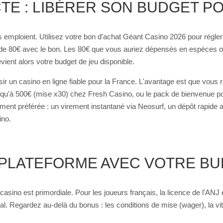
CTE : LIBÉRER SON BUDGET P
s emploient. Utilisez votre bon d'achat Géant Casino 2026 pour régle
e 80€ avec le bon. Les 80€ que vous auriez dépensés en espèces ou
ient alors votre budget de jeu disponible.
 un casino en ligne fiable pour la France. L'avantage est que vous re
'à 500€ (mise x30) chez Fresh Casino, ou le pack de bienvenue pou
ent préférée : un virement instantané via Neosurf, un dépôt rapide 
ino.
 PLATEFORME AVEC VOTRE BU
asino est primordiale. Pour les joueurs français, la licence de l'ANJ e
al. Regardez au-delà du bonus : les conditions de mise (wager), la vite