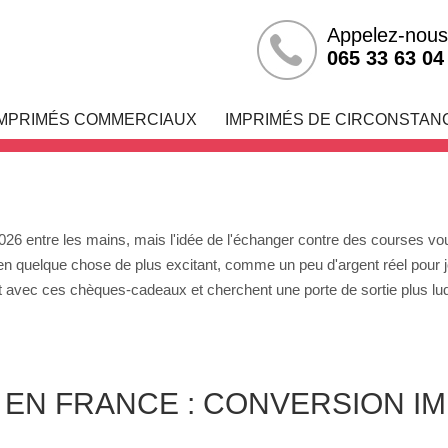
Appelez-nous
Geant Casino 2026
065 33 63 04
IMPRIMÉS COMMERCIAUX
IMPRIMÉS DE CIRCONSTAN
26 entre les mains, mais l'idée de l'échanger contre des courses 
 en quelque chose de plus excitant, comme un peu d'argent réel pour j
avec ces chèques-cadeaux et cherchent une porte de sortie plus lud
E EN FRANCE : CONVERSION I