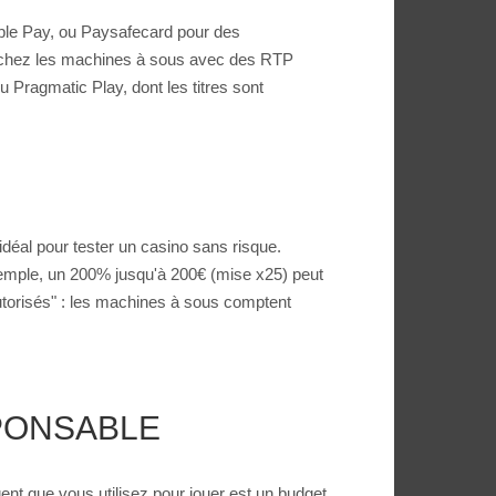
Apple Pay, ou Paysafecard pour des
cherchez les machines à sous avec des RTP
Pragmatic Play, dont les titres sont
éal pour tester un casino sans risque.
xemple, un 200% jusqu'à 200€ (mise x25) peut
autorisés" : les machines à sous comptent
PONSABLE
gent que vous utilisez pour jouer est un budget