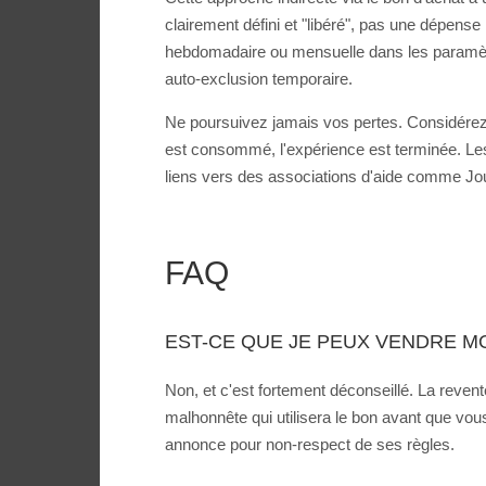
clairement défini et "libéré", pas une dépens
hebdomadaire ou mensuelle dans les paramètre
auto-exclusion temporaire.
Ne poursuivez jamais vos pertes. Considérez 
est consommé, l'expérience est terminée. Le
liens vers des associations d'aide comme Jo
FAQ
EST-CE QUE JE PEUX VENDRE MO
Non, et c'est fortement déconseillé. La reven
malhonnête qui utilisera le bon avant que vous
annonce pour non-respect de ses règles.