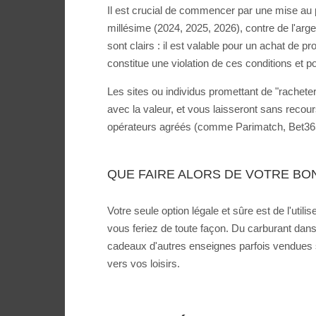
Il est crucial de commencer par une mise au p
millésime (2024, 2025, 2026), contre de l'arge
sont clairs : il est valable pour un achat de 
constitue une violation de ces conditions et p
Les sites ou individus promettant de "rachete
avec la valeur, et vous laisseront sans recour
opérateurs agréés (comme Parimatch, Bet365
QUE FAIRE ALORS DE VOTRE BON
Votre seule option légale et sûre est de l'uti
vous feriez de toute façon. Du carburant dans
cadeaux d'autres enseignes parfois vendues sur
vers vos loisirs.