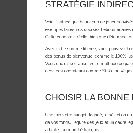
STRATÉGIE INDIRE
Voici l'astuce que beaucoup de joueurs avisé
exemple, faites vos courses hebdomadaires d
Cette économie réelle, bien que détournée, dev
Avec cette somme libérée, vous pouvez choisir
des bonus de bienvenue, comme le 100% jusqu
Vous choisissez aussi votre méthode de paiem
avec des opérateurs comme Stake ou Vegas
CHOISIR LA BONNE
Une fois votre budget dégagé, la sélection du c
de vos fonds, l'équité des jeux et un cadre lég
adaptés au marché français.