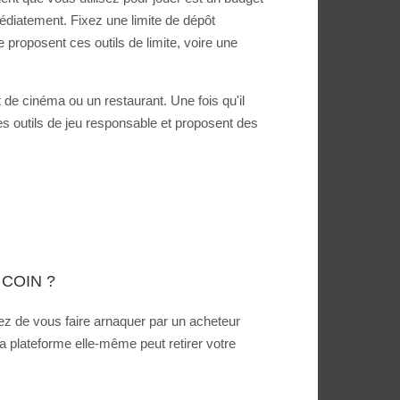
édiatement. Fixez une limite de dépôt
roposent ces outils de limite, voire une
de cinéma ou un restaurant. Une fois qu'il
 outils de jeu responsable et proposent des
COIN ?
uez de vous faire arnaquer par un acheteur
La plateforme elle-même peut retirer votre