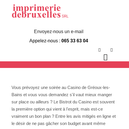
Bistrot Du Casino
De Gréoux Les
Envoyez-nous un e-mail
Appelez-nous :
065 33 63 04
Bains Avis
Rechercher
Plus d’in
Menu p
Vous prévoyez une soirée au Casino de Gréoux-les-
Bains et vous vous demandez s'il vaut mieux manger
sur place ou ailleurs ? Le Bistrot du Casino est souvent
la première option qui vient à l'esprit, mais est-ce
vraiment un bon plan ? Entre les avis mitigés en ligne et
le désir de ne pas gâcher son budget avant même