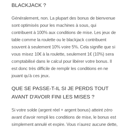
BLACKJACK ?
Généralement, non. La plupart des bonus de bienvenue
sont optimisés pour les machines à sous, qui
contribuent à 100% aux conditions de mise. Les jeux de
table comme la roulette ou le blackjack contribuent
souvent à seulement 10% voire 5%. Cela signifie que si
vous misez 10€ à la roulette, seulement 1€ (10%) sera
comptabilisé dans le calcul pour libérer votre bonus. Il
est donc très difficile de remplir les conditions en ne
jouant qu'à ces jeux.
QUE SE PASSE-T-IL SI JE PERDS TOUT
AVANT D'AVOIR FINI LES MISES ?
Si votre solde (argent réel + argent bonus) atteint zéro
avant d'avoir rempli les conditions de mise, le bonus est
simplement annulé et expire. Vous n'aurez aucune dette,