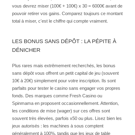
vous devrez miser (100€ + 100€) x 30 = 6000€ avant de
pouvoir retirer vos gains. Comparez toujours ce montant
total à miser, c'est le chiffre qui compte vraiment.
LES BONUS SANS DÉPÔT : LA PÉPITE À
DÉNICHER
Plus rares mais extrêmement recherchés, les bonus
sans dépôt vous offrent un petit capital de jeu (souvent
10€ à 20€) simplement pour votre inscription. Ils sont
parfaits pour tester le casino sans engager vos propres
fonds. Des marques comme Fresh Casino ou
Spinmama en proposent occasionnellement. Attention,
les conditions de mise (wager) sur ces offres sont
souvent très élevées, parfois x50 ou plus. Lisez bien les
jeux autorisés : les machines à sous comptent
généralement à 100%, tandis que les jeux de table