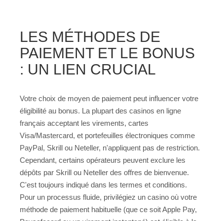
LES MÉTHODES DE
PAIEMENT ET LE BONUS
: UN LIEN CRUCIAL
Votre choix de moyen de paiement peut influencer votre
éligibilité au bonus. La plupart des casinos en ligne
français acceptant les virements, cartes
Visa/Mastercard, et portefeuilles électroniques comme
PayPal, Skrill ou Neteller, n'appliquent pas de restriction.
Cependant, certains opérateurs peuvent exclure les
dépôts par Skrill ou Neteller des offres de bienvenue.
C'est toujours indiqué dans les termes et conditions.
Pour un processus fluide, privilégiez un casino où votre
méthode de paiement habituelle (que ce soit Apple Pay,