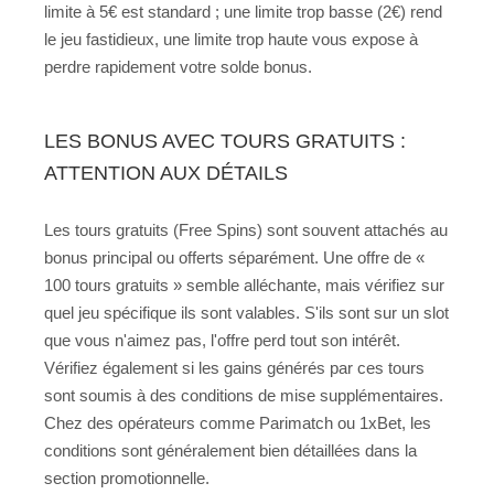
limite à 5€ est standard ; une limite trop basse (2€) rend
le jeu fastidieux, une limite trop haute vous expose à
perdre rapidement votre solde bonus.
LES BONUS AVEC TOURS GRATUITS :
ATTENTION AUX DÉTAILS
Les tours gratuits (Free Spins) sont souvent attachés au
bonus principal ou offerts séparément. Une offre de «
100 tours gratuits » semble alléchante, mais vérifiez sur
quel jeu spécifique ils sont valables. S'ils sont sur un slot
que vous n'aimez pas, l'offre perd tout son intérêt.
Vérifiez également si les gains générés par ces tours
sont soumis à des conditions de mise supplémentaires.
Chez des opérateurs comme Parimatch ou 1xBet, les
conditions sont généralement bien détaillées dans la
section promotionnelle.