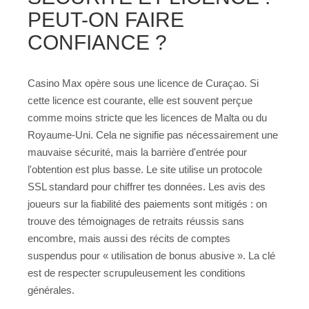
PEUT-ON FAIRE
CONFIANCE ?
Casino Max opère sous une licence de Curaçao. Si
cette licence est courante, elle est souvent perçue
comme moins stricte que les licences de Malta ou du
Royaume-Uni. Cela ne signifie pas nécessairement une
mauvaise sécurité, mais la barrière d'entrée pour
l'obtention est plus basse. Le site utilise un protocole
SSL standard pour chiffrer tes données. Les avis des
joueurs sur la fiabilité des paiements sont mitigés : on
trouve des témoignages de retraits réussis sans
encombre, mais aussi des récits de comptes
suspendus pour « utilisation de bonus abusive ». La clé
est de respecter scrupuleusement les conditions
générales.