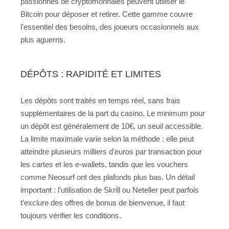
passionnés de cryptomonnaies peuvent utiliser le
Bitcoin pour déposer et retirer. Cette gamme couvre
l'essentiel des besoins, des joueurs occasionnels aux
plus aguerris.
DÉPÔTS : RAPIDITÉ ET LIMITES
Les dépôts sont traités en temps réel, sans frais
supplémentaires de la part du casino. Le minimum pour
un dépôt est généralement de 10€, un seuil accessible.
La limite maximale varie selon la méthode : elle peut
atteindre plusieurs milliers d'euros par transaction pour
les cartes et les e-wallets, tandis que les vouchers
comme Neosurf ont des plafonds plus bas. Un détail
important : l'utilisation de Skrill ou Neteller peut parfois
t'exclure des offres de bonus de bienvenue, il faut
toujours vérifier les conditions.