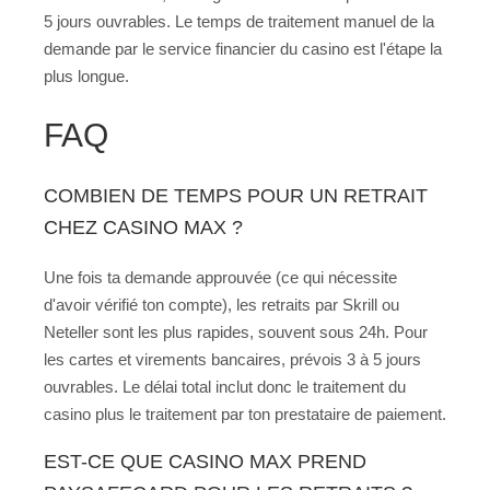
5 jours ouvrables. Le temps de traitement manuel de la
demande par le service financier du casino est l'étape la
plus longue.
FAQ
COMBIEN DE TEMPS POUR UN RETRAIT
CHEZ CASINO MAX ?
Une fois ta demande approuvée (ce qui nécessite
d'avoir vérifié ton compte), les retraits par Skrill ou
Neteller sont les plus rapides, souvent sous 24h. Pour
les cartes et virements bancaires, prévois 3 à 5 jours
ouvrables. Le délai total inclut donc le traitement du
casino plus le traitement par ton prestataire de paiement.
EST-CE QUE CASINO MAX PREND