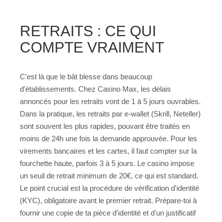
RETRAITS : CE QUI
COMPTE VRAIMENT
C'est là que le bât blesse dans beaucoup
d'établissements. Chez Casino Max, les délais
annoncés pour les retraits vont de 1 à 5 jours ouvrables.
Dans la pratique, les retraits par e-wallet (Skrill, Neteller)
sont souvent les plus rapides, pouvant être traités en
moins de 24h une fois la demande approuvée. Pour les
virements bancaires et les cartes, il faut compter sur la
fourchette haute, parfois 3 à 5 jours. Le casino impose
un seuil de retrait minimum de 20€, ce qui est standard.
Le point crucial est la procédure de vérification d'identité
(KYC), obligatoire avant le premier retrait. Prépare-toi à
fournir une copie de ta pièce d'identité et d'un justificatif